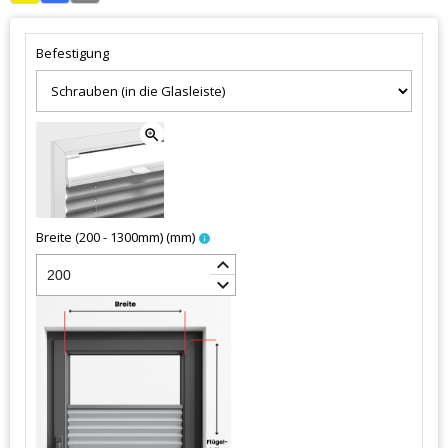
Befestigung
zoom_in
Breite (200 - 1300mm)
(
mm
)
info
keyboard_arrow_up
keyboard_arrow_down