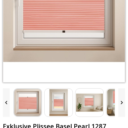


Exklusive Plissee Basel Pearl 1287