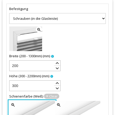
Befestigung
zoom_in
Breite (200 - 1300mm)
(
mm
)
info
keyboard_arrow_up
keyboard_arrow_down
Höhe (300 - 2200mm)
(
mm
)
info
keyboard_arrow_up
keyboard_arrow_down
Schienenfarbe
(
Weiß
)
Clear
zoom_in
zoom_in