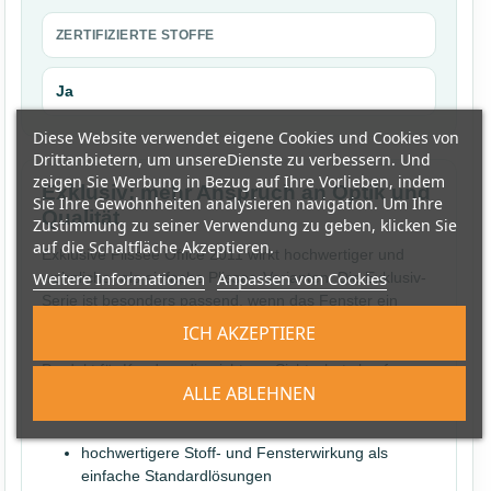
ZERTIFIZIERTE STOFFE
Ja
Diese Website verwendet eigene Cookies und Cookies von
Drittanbietern, um unsereDienste zu verbessern. Und
zeigen Sie Werbung in Bezug auf Ihre Vorlieben, indem
Exklusiv: mehr Anspruch an Optik und
Sie Ihre Gewohnheiten analysieren navigation. Um Ihre
Qualität
Zustimmung zu seiner Verwendung zu geben, klicken Sie
auf die Schaltfläche Akzeptieren.
Exklusive Plissee Office 2011 wirkt hochwertiger und
Weitere Informationen
Anpassen von Cookies
wohnlicher als einfache Plissee-Varianten. Die Exklusiv-
Serie ist besonders passend, wenn das Fenster ein
sichtbarer Teil der Einrichtung ist und die Stoffwirkung
ICH AKZEPTIERE
bewusst edler erscheinen soll. Damit eignet sich dieses
Produkt für Kunden, die nicht nur Sichtschutz kaufen,
ALLE ABLEHNEN
sondern eine langfristig überzeugende Raumlösung
wünschen.
hochwertigere Stoff- und Fensterwirkung als
einfache Standardlösungen