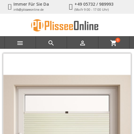
Immer Für Sie Da
+49 05732 / 989993
info@plisseeonline.de
(Mo-Fr 9:00 - 17:00 Uhr)
0



shopping_cart