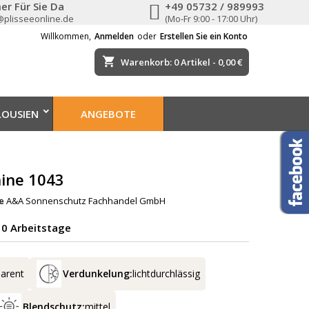
er Für Sie Da
+49 05732 / 989993
@plisseeonline.de
(Mo-Fr 9:00 - 17:00 Uhr)
Willkommen,
Anmelden
oder
Erstellen Sie ein Konto
shopping_cart
Warenkorb:
0
Artikel - 0,00 €
LOUSIEN
ANGEBOTE
hine 1043
e
A&A Sonnenschutz Fachhandel GmbH
-10 Arbeitstage
parent
Verdunkelung:
lichtdurchlässig
Blendschutz:
mittel