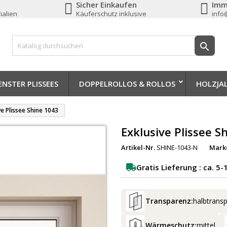
Sicher Einkaufen
Imm
ialien
Käuferschutz inklusive
info

NSTER PLISSEES
DOPPELROLLOS & ROLLOS
HOLZJA
ve Plissee Shine 1043
Exklusive Plissee S
Artikel-Nr.
SHINE-1043-N
Mark
Gratis Lieferung : ca. 5
Transparenz:
halbtrans
Wärmeschutz:
mittel