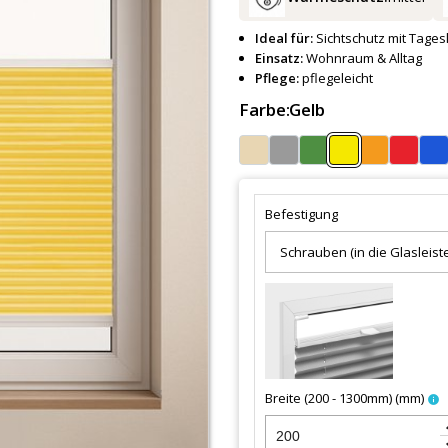
Ideal für:
Sichtschutz mit Tagesl
Einsatz:
Wohnraum & Alltag
Pflege:
pflegeleicht
Farbe:
Gelb
Befestigung
Breite (200 - 1300mm)
(
mm
)
info
keybo
keyboa