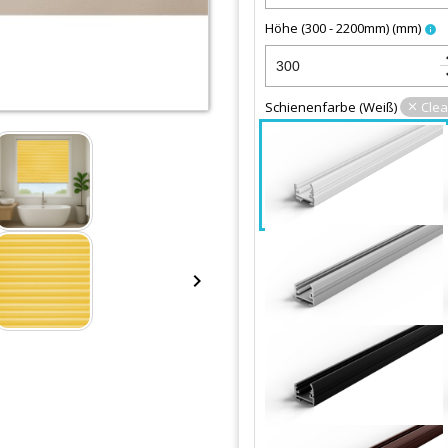
Höhe (300 - 2200mm)
(
mm
)
info
keybo
keyboa
Schienenfarbe
(
Weiß
)
Clea
