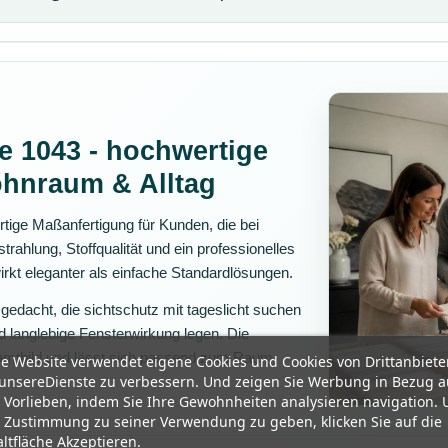
e 1043 - hochwertige
ohnraum & Alltag
rtige Maßanfertigung für Kunden, die bei
rahlung, Stoffqualität und ein professionelles
rkt eleganter als einfache Standardlösungen.
 gedacht, die sichtschutz mit tageslicht suchen
 langlebige Fensterwirkung legen. Die
amtbild und lässt sich passend zum Raum
e Website verwendet eigene Cookies und Cookies von Drittanbiete
unsereDienste zu verbessern. Und zeigen Sie Werbung in Bezug a
 Vorlieben, indem Sie Ihre Gewohnheiten analysieren navigation.
 Zustimmung zu seiner Verwendung zu geben, klicken Sie auf die
ltfläche Akzeptieren.