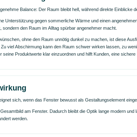
ngenehme Balance: Der Raum bleibt hell, während direkte Einblicke de
ene Unterstützung gegen sommerliche Wärme und einen angenehmen B
eht, sondern den Raum im Alltag spürbar angenehmer macht.
 wünschen, ohne den Raum unnötig dunkel zu machen, ist diese Aus
d: Zu viel Abschirmung kann den Raum schwer wirken lassen, zu wenig
r seine Produktwerte klar einzuordnen und hilft Kunden, eine sichere
wirkung
e eignet sich, wenn das Fenster bewusst als Gestaltungselement einge
s Gesamtbild am Fenster. Dadurch bleibt die Optik lange modern und 
ändert werden.