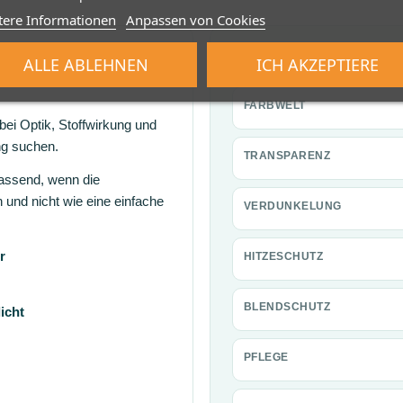
tere Informationen
Anpassen von Cookies
et sich dieses
Produktwerte au
ALLE ABLEHNEN
ICH AKZEPTIERE
FARBWELT
 bei Optik, Stoffwirkung und
ng suchen.
TRANSPARENZ
passend, wenn die
 und nicht wie eine einfache
VERDUNKELUNG
r
HITZESCHUTZ
BLENDSCHUTZ
icht
PFLEGE