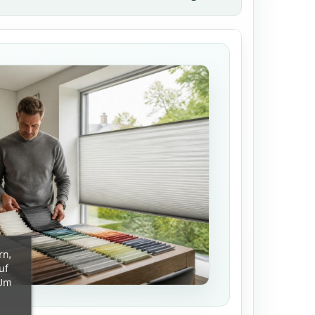
rn,
uf
 Um