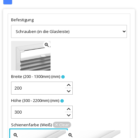
Befestigung
zoom_in
Breite (200 - 1300mm)
(
mm
)
info
keyboard_arrow_up
keyboard_arrow_down
Höhe (300 - 2200mm)
(
mm
)
info
keyboard_arrow_up
keyboard_arrow_down
Schienenfarbe
(
Weiß
)
Clear
zoom_in
zoom_in