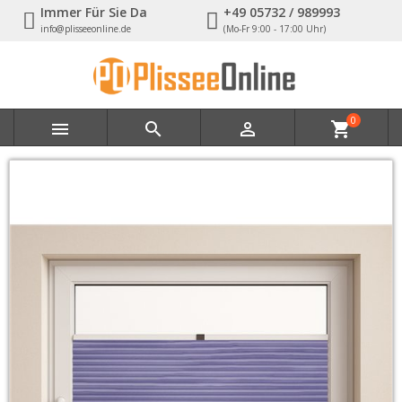
Immer Für Sie Da
+49 05732 / 989993
info@plisseeonline.de
(Mo-Fr 9:00 - 17:00 Uhr)
0



shopping_cart