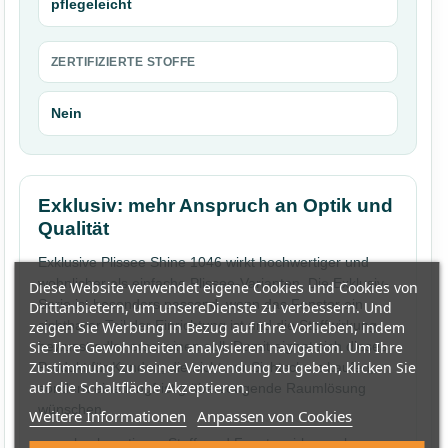
pflegeleicht
ZERTIFIZIERTE STOFFE
Nein
Exklusiv: mehr Anspruch an Optik und
Qualität
Exklusive Plissee Shine 1046 wirkt hochwertiger und
wohnlicher als einfache Plissee-Varianten. Die Exklusiv-
Diese Website verwendet eigene Cookies und Cookies von
Serie ist besonders passend, wenn das Fenster ein
Drittanbietern, um unsereDienste zu verbessern. Und
sichtbarer Teil der Einrichtung ist und die Stoffwirkung
zeigen Sie Werbung in Bezug auf Ihre Vorlieben, indem
Sie Ihre Gewohnheiten analysieren navigation. Um Ihre
bewusst edler erscheinen soll. Damit eignet sich dieses
Zustimmung zu seiner Verwendung zu geben, klicken Sie
Produkt für Kunden, die nicht nur Sichtschutz kaufen,
auf die Schaltfläche Akzeptieren.
sondern eine langfristig überzeugende Raumlösung
wünschen.
Weitere Informationen
Anpassen von Cookies
hochwertigere Stoff- und Fensterwirkung als