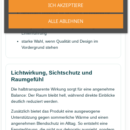
ICH AKZEPTIERE
einfache Standardlösungen
besonders geeignet für sichtbare Wohnbereiche
und anspruchsvolle Einrichtungen
ALLE ABLEHNEN
maßgefertigte Optik mit eleganter, ruhiger
Linienführung
starke Wahl, wenn Qualität und Design im
Vordergrund stehen
Lichtwirkung, Sichtschutz und
Raumgefühl
Die halbtransparente Wirkung sorgt für eine angenehme
Balance: Der Raum bleibt hell, während direkte Einblicke
deutlich reduziert werden.
Zusätzlich bietet das Produkt eine ausgewogene
Unterstützung gegen sommerliche Wärme und einen
angenehmen Blendschutz im Alltag. So entsteht eine
Fensterlösung, die nicht nur dekorativ aussieht, sondern