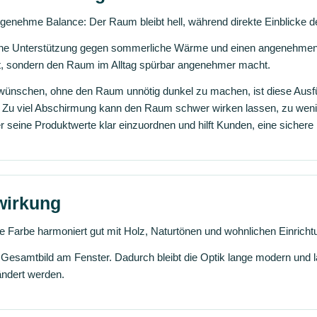
ngenehme Balance: Der Raum bleibt hell, während direkte Einblicke de
ene Unterstützung gegen sommerliche Wärme und einen angenehmen B
eht, sondern den Raum im Alltag spürbar angenehmer macht.
 wünschen, ohne den Raum unnötig dunkel zu machen, ist diese Aus
d: Zu viel Abschirmung kann den Raum schwer wirken lassen, zu wenig
r seine Produktwerte klar einzuordnen und hilft Kunden, eine sichere
wirkung
e Farbe harmoniert gut mit Holz, Naturtönen und wohnlichen Einricht
s Gesamtbild am Fenster. Dadurch bleibt die Optik lange modern und 
ändert werden.