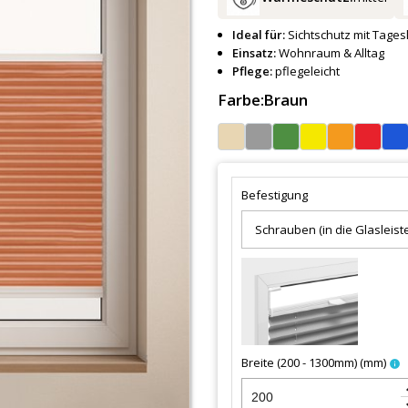
Ideal für:
Sichtschutz mit Tagesl
Einsatz:
Wohnraum & Alltag
Pflege:
pflegeleicht
Farbe:
Braun
Befestigung
Breite (200 - 1300mm)
(
mm
)
info
keybo
keyboa