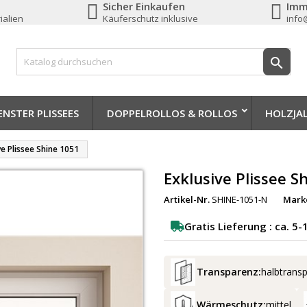
Sicher Einkaufen
Imm
ialien
Käuferschutz inklusive
info

NSTER PLISSEES
DOPPELROLLOS & ROLLOS
HOLZJA
ve Plissee Shine 1051
Exklusive Plissee S
Artikel-Nr.
SHINE-1051-N
Mark
Gratis Lieferung : ca. 5
Transparenz:
halbtrans
Wärmeschutz:
mittel