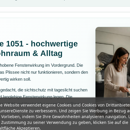
e 1051 - hochwertige
ohnraum & Alltag
gehobene Fensterwirkung im Vordergrund. Die
s Plissee nicht nur funktionieren, sondern den
rtig wirken soll.
 gedacht, die sichtschutz mit tageslicht suchen
 langlebige Fensterwirkung legen. Die
esamtbild und lässt sich passend zum Raum
e Website verwendet eigene Cookies und Cookies von Drittanbiete
unsereDienste zu verbessern. Und zeigen Sie Werbung in Bezug a
 Vorlieben, indem Sie Ihre Gewohnheiten analysieren navigation.
 Zustimmung zu seiner Verwendung zu geben, klicken Sie auf die
ltfläche Akzeptieren.