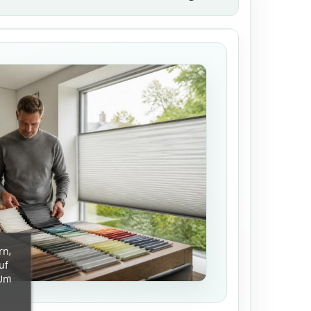
rn,
uf
 Um