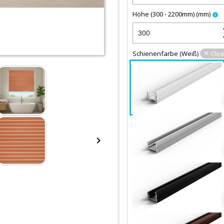
Höhe (300 - 2200mm)
(
mm
)
info
keybo
keyboa
Schienenfarbe
(
Weiß
)
Clea
