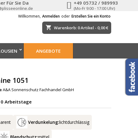
er Für Sie Da
+49 05732 / 989993
@plisseeonline.de
(Mo-Fr 9:00 - 17:00 Uhr)
Willkommen,
Anmelden
oder
Erstellen Sie ein Konto
shopping_cart
Warenkorb:
0
Artikel - 0,00 €
LOUSIEN
ANGEBOTE
hine 1051
e
A&A Sonnenschutz Fachhandel GmbH
-10 Arbeitstage
parent
Verdunkelung:
lichtdurchlässig
Blendschutz:
mittel