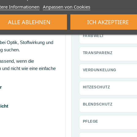
tere Informationen
Anpassen von Cookies
et sich dieses
Produktwerte au
ALLE ABLEHNEN
ICH AKZEPTIERE
FARBWELT
 bei Optik, Stoffwirkung und
ng suchen.
TRANSPARENZ
passend, wenn die
 und nicht wie eine einfache
VERDUNKELUNG
r
HITZESCHUTZ
BLENDSCHUTZ
icht
PFLEGE