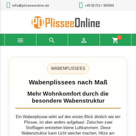
info@plisseeonline.de
+49 05732 / 989993
0



shopping_cart
WABENPLISSEES
Wabenplissees nach Maß
Mehr Wohnkomfort durch die
besondere Wabenstruktur
Ein Wabenplissee wirkt auf den ersten Blick ähnlich wie ein
Plissee, ist aber anders aufgebaut: Zwischen zwei
Stofflagen entstehen kleine Luftkammern. Diese
Wabenstruktur kann Licht weicher machen, Hitze am