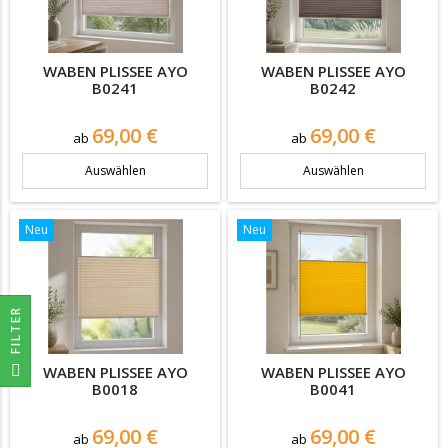
WABEN PLISSEE AYO
WABEN PLISSEE AYO
B0241
B0242
Preis
Preis
69,00 €
69,00 €
ab
ab
Auswählen
Auswählen
Neu
Neu
R
F
I
L
T
E
WABEN PLISSEE AYO
WABEN PLISSEE AYO
B0018
B0041
Preis
Preis
69,00 €
69,00 €
ab
ab