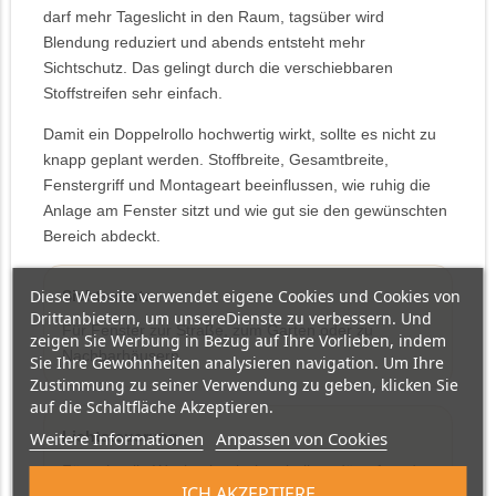
darf mehr Tageslicht in den Raum, tagsüber wird
Blendung reduziert und abends entsteht mehr
Sichtschutz. Das gelingt durch die verschiebbaren
Stoffstreifen sehr einfach.
Damit ein Doppelrollo hochwertig wirkt, sollte es nicht zu
knapp geplant werden. Stoffbreite, Gesamtbreite,
Fenstergriff und Montageart beeinflussen, wie ruhig die
Anlage am Fenster sitzt und wie gut sie den gewünschten
Bereich abdeckt.
Diese Website verwendet eigene Cookies und Cookies von
Sichtschutz
Drittanbietern, um unsereDienste zu verbessern. Und
Für Fenster zur Straße, zum Garten oder zu
zeigen Sie Werbung in Bezug auf Ihre Vorlieben, indem
Nachbarhäusern.
Sie Ihre Gewohnheiten analysieren navigation. Um Ihre
Zustimmung zu seiner Verwendung zu geben, klicken Sie
auf die Schaltfläche Akzeptieren.
Weitere Informationen
Anpassen von Cookies
Lichtsteuerung
Für schnelle Wechsel zwischen hell, gedämpft und
ICH AKZEPTIERE