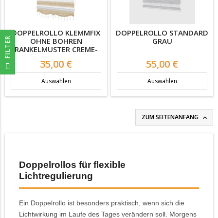
DOPPELROLLO KLEMMFIX
DOPPELROLLO STANDARD
R
OHNE BOHREN
GRAU
RANKELMUSTER CREME-
SILBER
Preis
Preis
35,00 €
55,00 €
F
I
L
T
E
Auswählen
Auswählen
ZUM SEITENANFANG

Doppelrollos für flexible
Lichtregulierung
Ein Doppelrollo ist besonders praktisch, wenn sich die
Lichtwirkung im Laufe des Tages verändern soll. Morgens