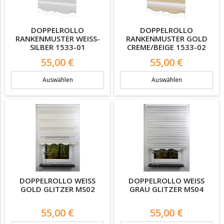
DOPPELROLLO
DOPPELROLLO
RANKENMUSTER WEISS-S
RANKENMUSTER GOLD
ILBER 1533-01
CREME/BEIGE 1533-02
Preis
Preis
55,00 €
55,00 €
Auswählen
Auswählen
DOPPELROLLO WEISS G
DOPPELROLLO WEISS G
OLD GLITZER MS02
RAU GLITZER MS04
Preis
Preis
55,00 €
55,00 €