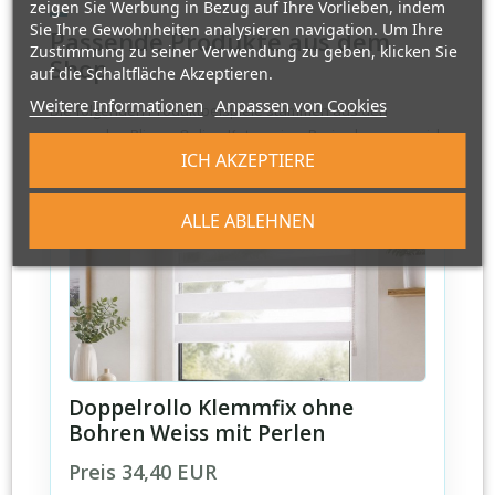
zeigen Sie Werbung in Bezug auf Ihre Vorlieben, indem
Sie Ihre Gewohnheiten analysieren navigation. Um Ihre
Passende Produkte aus dem
Zustimmung zu seiner Verwendung zu geben, klicken Sie
Shop
auf die Schaltfläche Akzeptieren.
Weitere Informationen
Anpassen von Cookies
Die folgenden Produktbeispiele stammen aus den
passenden PlisseeOnline-Kategorien. Preise koennen sich
ICH AKZEPTIERE
je nach Mass, Ausfuehrung und Auswahl aendern.
ALLE ABLEHNEN
Doppelrollo Klemmfix ohne
Bohren Weiss mit Perlen
Preis 34,40 EUR