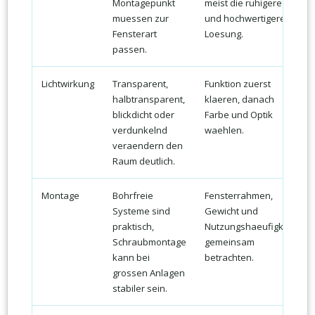
Montagepunkt
meist die ruhigere
muessen zur
und hochwertigere
Fensterart
Loesung.
passen.
Lichtwirkung
Transparent,
Funktion zuerst
halbtransparent,
klaeren, danach
blickdicht oder
Farbe und Optik
verdunkelnd
waehlen.
veraendern den
Raum deutlich.
Montage
Bohrfreie
Fensterrahmen,
Systeme sind
Gewicht und
praktisch,
Nutzungshaeufigkeit
Schraubmontage
gemeinsam
kann bei
betrachten.
grossen Anlagen
stabiler sein.