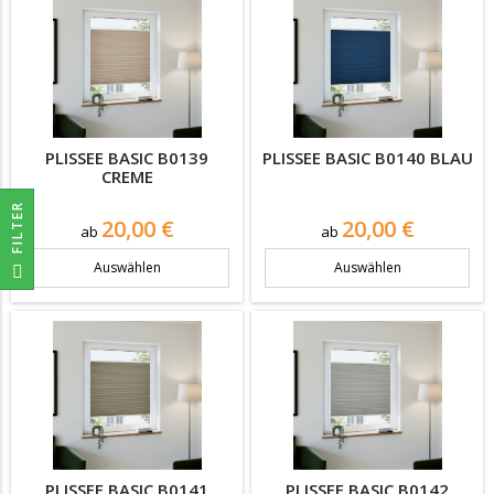
PLISSEE BASIC B0139
PLISSEE BASIC B0140 BLAU
CREME
R
Preis
Preis
20,00 €
20,00 €
ab
ab
F
I
L
T
E
Auswählen
Auswählen
PLISSEE BASIC B0141
PLISSEE BASIC B0142