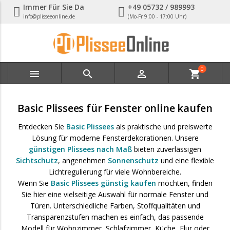
Immer Für Sie Da
+49 05732 / 989993
info@plisseeonline.de
(Mo-Fr 9:00 - 17:00 Uhr)
0



shopping_cart
Basic Plissees für Fenster online kaufen
Entdecken Sie
Basic Plissees
als praktische und preiswerte
Lösung für moderne Fensterdekorationen. Unsere
günstigen Plissees nach Maß
bieten zuverlässigen
Sichtschutz
, angenehmen
Sonnenschutz
und eine flexible
Lichtregulierung für viele Wohnbereiche.
Wenn Sie
Basic Plissees günstig kaufen
möchten, finden
Sie hier eine vielseitige Auswahl für normale Fenster und
Türen. Unterschiedliche Farben, Stoffqualitäten und
Transparenzstufen machen es einfach, das passende
Modell für Wohnzimmer, Schlafzimmer, Küche, Flur oder