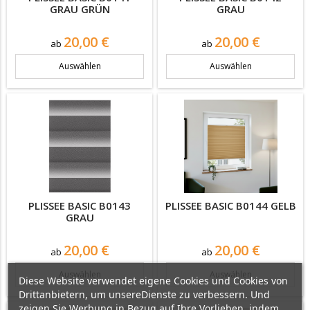
GRAU GRÜN
GRAU
Preis
Preis
20,00 €
20,00 €
ab
ab
Auswählen
Auswählen
PLISSEE BASIC B0143
PLISSEE BASIC B0144 GELB
GRAU
Preis
Preis
20,00 €
20,00 €
ab
ab
Auswählen
Auswählen
Diese Website verwendet eigene Cookies und Cookies von
Drittanbietern, um unsereDienste zu verbessern. Und
zeigen Sie Werbung in Bezug auf Ihre Vorlieben, indem