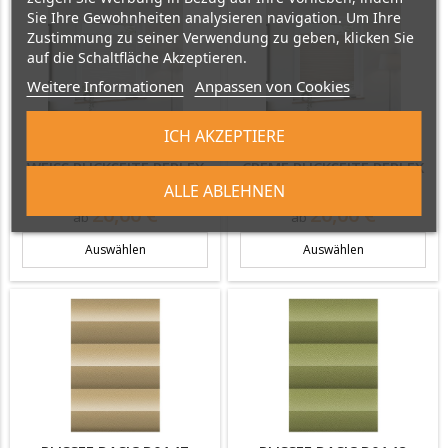
Sie Ihre Gewohnheiten analysieren navigation. Um Ihre
Zustimmung zu seiner Verwendung zu geben, klicken Sie
auf die Schaltfläche Akzeptieren.
Weitere Informationen
Anpassen von Cookies
ICH AKZEPTIERE
PLISSEE BASIC B0145
PLISSEE BASIC B0146
WEISS RÜCKSEITE PERLEX
CREME RÜCKSEITE PERLEX
ALLE ABLEHNEN
Preis
Preis
20,00 €
20,00 €
ab
ab
Auswählen
Auswählen