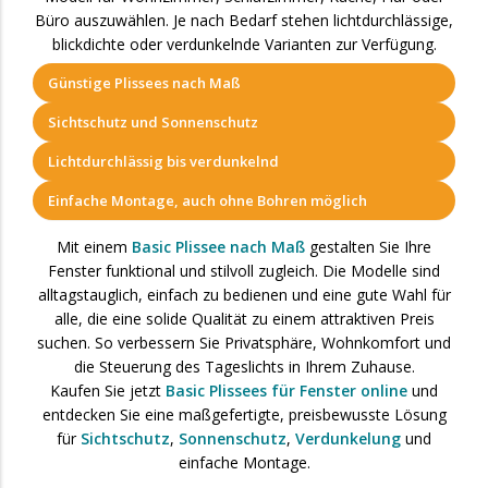
Büro auszuwählen. Je nach Bedarf stehen lichtdurchlässige,
blickdichte oder verdunkelnde Varianten zur Verfügung.
Günstige Plissees nach Maß
Sichtschutz und Sonnenschutz
Lichtdurchlässig bis verdunkelnd
Einfache Montage, auch ohne Bohren möglich
Mit einem
Basic Plissee nach Maß
gestalten Sie Ihre
Fenster funktional und stilvoll zugleich. Die Modelle sind
alltagstauglich, einfach zu bedienen und eine gute Wahl für
alle, die eine solide Qualität zu einem attraktiven Preis
suchen. So verbessern Sie Privatsphäre, Wohnkomfort und
die Steuerung des Tageslichts in Ihrem Zuhause.
Kaufen Sie jetzt
Basic Plissees für Fenster online
und
entdecken Sie eine maßgefertigte, preisbewusste Lösung
für
Sichtschutz
,
Sonnenschutz
,
Verdunkelung
und
einfache Montage.