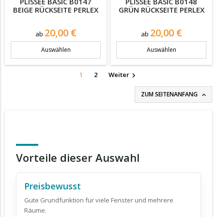
PLISSEE BASIC B0147
PLISSEE BASIC B0148
BEIGE RÜCKSEITE PERLEX
GRÜN RÜCKSEITE PERLEX
Preis
Preis
20,00 €
20,00 €
ab
ab
Auswählen
Auswählen
1
2
Weiter

ZUM SEITENANFANG

Vorteile dieser Auswahl
Preisbewusst
Gute Grundfunktion für viele Fenster und mehrere
Räume.