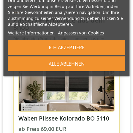
Drittanbietern, um unsereDienste zu verbessern. Und
zeigen Sie Werbung in Bezug auf Ihre Vorlieben, indem
Sie Ihre Gewohnheiten analysieren navigation. Um Ihre
Zustimmung zu seiner Verwendung zu geben, klicken Sie
Passende Produkte aus dem
auf die Schaltfläche Akzeptieren.
Shop
Weitere Informationen
Anpassen von Cookies
Die folgenden Produktbeispiele stammen aus den
passenden PlisseeOnline-Kategorien. Preise koennen sich
ICH AKZEPTIERE
je nach Mass, Ausfuehrung und Auswahl aendern.
ALLE ABLEHNEN
Waben Plissee Kolorado BO 5110
ab Preis 69,00 EUR