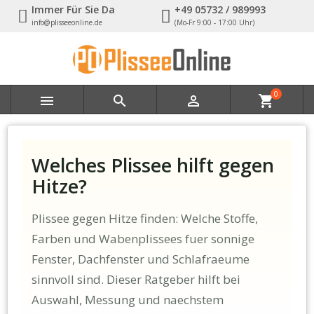
Immer Für Sie Da
+49 05732 / 989993
info@plisseeonline.de
(Mo-Fr 9:00 - 17:00 Uhr)
0



shopping_cart
Welches Plissee hilft gegen
Hitze?
Plissee gegen Hitze finden: Welche Stoffe,
Farben und Wabenplissees fuer sonnige
Fenster, Dachfenster und Schlafraeume
sinnvoll sind. Dieser Ratgeber hilft bei
Auswahl, Messung und naechstem