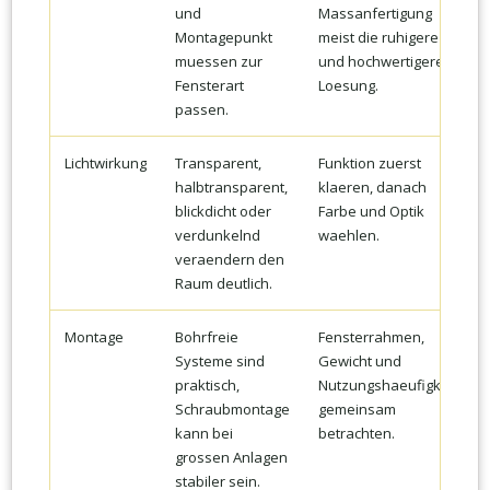
und
Massanfertigung
Montagepunkt
meist die ruhigere
muessen zur
und hochwertigere
Fensterart
Loesung.
passen.
Lichtwirkung
Transparent,
Funktion zuerst
halbtransparent,
klaeren, danach
blickdicht oder
Farbe und Optik
verdunkelnd
waehlen.
veraendern den
Raum deutlich.
Montage
Bohrfreie
Fensterrahmen,
Systeme sind
Gewicht und
praktisch,
Nutzungshaeufigkeit
Schraubmontage
gemeinsam
kann bei
betrachten.
grossen Anlagen
stabiler sein.