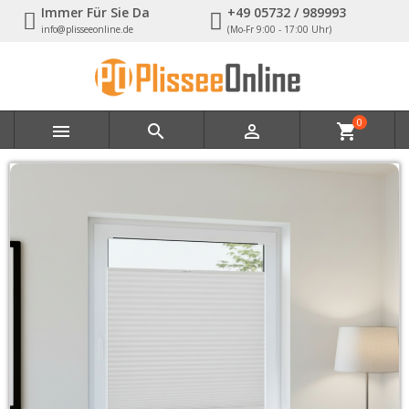
Immer Für Sie Da
+49 05732 / 989993
info@plisseeonline.de
(Mo-Fr 9:00 - 17:00 Uhr)
0



shopping_cart