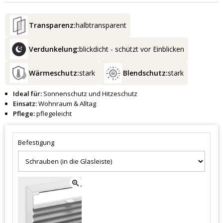
Transparenz:
halbtransparent
Verdunkelung:
blickdicht - schützt vor Einblicken
Wärmeschutz:
stark
Blendschutz:
stark
Ideal für:
Sonnenschutz und Hitzeschutz
Einsatz:
Wohnraum & Alltag
Pflege:
pflegeleicht
Befestigung
zoom_in