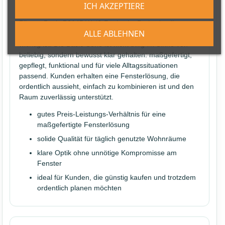
ICH AKZEPTIERE
hochwertig
Plissee Basic B0145 Weiß Rückseite Perlex ist die
ALLE ABLEHNEN
richtige Wahl, wenn ein gutes Preis-Leistungs-Verhältnis
wichtig ist. Die Basic-Serie ist nicht billig im Sinne von
beliebig, sondern bewusst klar gehalten: maßgefertigt,
gepflegt, funktional und für viele Alltagssituationen
passend. Kunden erhalten eine Fensterlösung, die
ordentlich aussieht, einfach zu kombinieren ist und den
Raum zuverlässig unterstützt.
gutes Preis-Leistungs-Verhältnis für eine
maßgefertigte Fensterlösung
solide Qualität für täglich genutzte Wohnräume
klare Optik ohne unnötige Kompromisse am
Fenster
ideal für Kunden, die günstig kaufen und trotzdem
ordentlich planen möchten