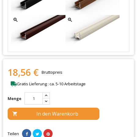
zoom_in
zoom_in
18,56 €
Bruttopreis
Gratis Lieferung : ca. 5-10 Arbeitstage
Menge
In den Warenkorb

Teilen