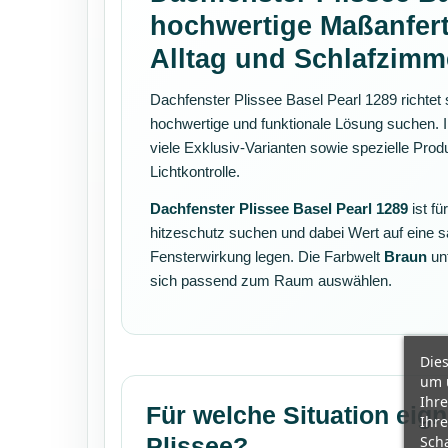
hochwertige Maßanfer
Alltag und Schlafzimm
Dachfenster Plissee Basel Pearl 1289 richtet 
hochwertige und funktionale Lösung suchen. I
viele Exklusiv-Varianten sowie spezielle Pro
Lichtkontrolle.
Dachfenster Plissee Basel Pearl 1289
ist f
hitzeschutz suchen und dabei Wert auf eine 
Fensterwirkung legen. Die Farbwelt
Braun
unt
sich passend zum Raum auswählen.
Dies
um 
Ihre
Für welche Situation eign
Ihre
Scha
Plissee?