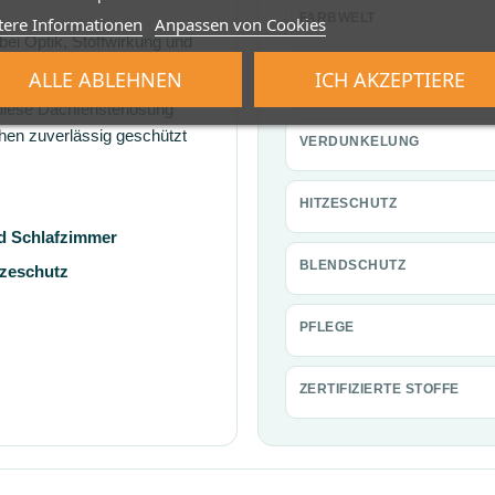
FARBWELT
tere Informationen
Anpassen von Cookies
 bei Optik, Stoffwirkung und
ng suchen.
ALLE ABLEHNEN
ICH AKZEPTIERE
TRANSPARENZ
diese Dachfensterlösung
chen zuverlässig geschützt
VERDUNKELUNG
HITZESCHUTZ
d Schlafzimmer
BLENDSCHUTZ
zeschutz
PFLEGE
ZERTIFIZIERTE STOFFE