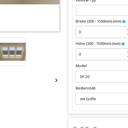
Velux® Typ
Breite (300 - 1500mm)
(
mm
)
info
keybo
keyboa
Höhe (300 - 1500mm)
(
mm
)
info
keybo
keyboa
Model

Bedienstab