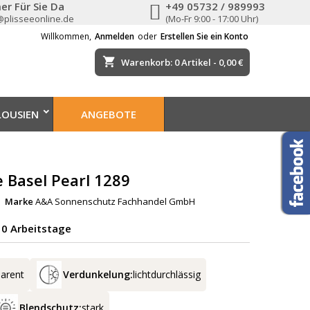
er Für Sie Da
+49 05732 / 989993
@plisseeonline.de
(Mo-Fr 9:00 - 17:00 Uhr)
Willkommen,
Anmelden
oder
Erstellen Sie ein Konto
shopping_cart
Warenkorb:
0
Artikel - 0,00 €
LOUSIEN
ANGEBOTE
e Basel Pearl 1289
Marke
A&A Sonnenschutz Fachhandel GmbH
-10 Arbeitstage
parent
Verdunkelung:
lichtdurchlässig
Blendschutz:
stark