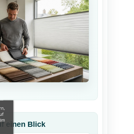
rn,
uf
 Um
f einen Blick