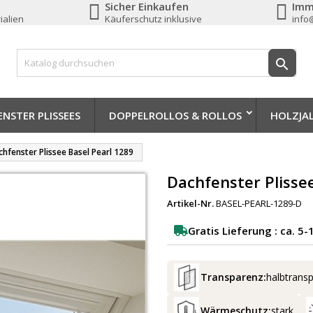
Sicher Einkaufen
Imm
ialien
Käuferschutz inklusive
info

NSTER PLISSEES
DOPPELROLLOS & ROLLOS
HOLZJA
hfenster Plissee Basel Pearl 1289
Dachfenster Plisse
Artikel-Nr.
BASEL-PEARL-1289-D
Gratis Lieferung : ca. 5
Transparenz:
halbtrans
Wärmeschutz:
stark