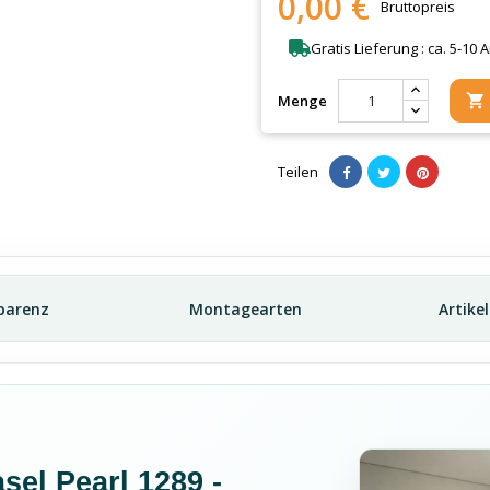
0,00 €
Bruttopreis
Gratis Lieferung : ca. 5-10 
Menge

Teilen
parenz
Montagearten
Artike
sel Pearl 1289 -