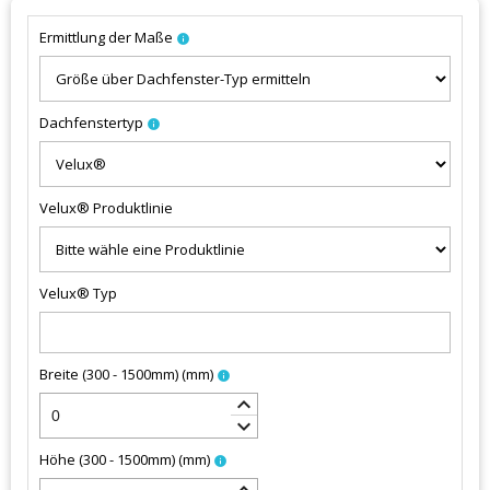
Ermittlung der Maße
info
Dachfenstertyp
info
Velux® Produktlinie
Velux® Typ
Breite (300 - 1500mm)
(
mm
)
info
keyboard_arrow_up
keyboard_arrow_down
Höhe (300 - 1500mm)
(
mm
)
info
keyboard_arrow_up