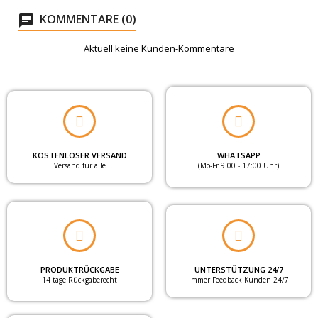
gleichmäßigen Lauf geprüft. Wichtig sind eine
Sichtschutz mit
KOMMENTARE (0)
exakte Positionierung, gerade Linien und eine
Tageslicht
saubere Ausrichtung aller Komponenten.
Aktuell keine Kunden-Kommentare
EINSATZBEREICH
Wohnraum & Alltag
PFLEGE
pflegeleicht
KOSTENLOSER VERSAND
WHATSAPP
Versand für alle
(Mo-Fr 9:00 - 17:00 Uhr)
Blickdicht
Kaum Licht dringt durch den Stoff, der
Außenbereich ist nicht sichtbar. Diese Ausführung
eignet sich für Räume, in denen Licht besonders
PRODUKTRÜCKGABE
UNTERSTÜTZUNG 24/7
stark reduziert werden soll.
14 tage Rückgaberecht
Immer Feedback Kunden 24/7