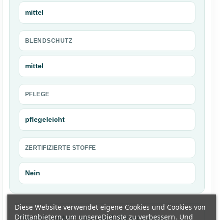
mittel
BLENDSCHUTZ
mittel
PFLEGE
pflegeleicht
ZERTIFIZIERTE STOFFE
Nein
Diese Website verwendet eigene Cookies und Cookies von
Drittanbietern, um unsereDienste zu verbessern. Und
Dachfenster: speziell für geneigte