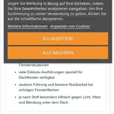
zeigen Sie Werbung in Bezug auf Ihre Vorlieben, indem
Fensterflächen
Sie Ihre Gewohnheiten analysieren navigation. Um Ihre
Zustimmung zu seiner Verwendung zu geben, klicken Sie
Dachfenster Plissee Brix 1106 ist für Dachfenster und die
auf die Schaltfläche Akzeptieren.
besonderen Anforderungen unter dem Dach gedacht.
Viele Exklusiv-Produkte in diesem Bereich sind für
Weitere Informationen
Anpassen von Cookies
Dachfenster ausgelegt; zusätzlich gibt es besondere
Varianten mit stärkerer Lichtkontrolle, Wabenstruktur
ICH AKZEPTIERE
oder spezieller Stoffwirkung. Das ist wichtig, weil
Dachfenster stärker von Sonne, Hitze und direktem
Lichteinfall betroffen sein können als normale Fenster.
ALLE ABLEHNEN
geeignet für geneigte Dachfenster und besondere
Fenstersituationen
viele Exklusiv-Ausführungen speziell für
Dachfenster verfügbar
saubere Führung und bessere Nutzbarkeit bei
schrägen Fensterflächen
je nach Stoff besonders hilfreich gegen Licht, Hitze
und Blendung unter dem Dach