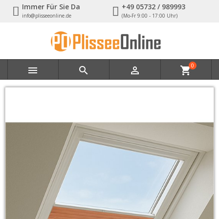
Immer Für Sie Da
+49 05732 / 989993
info@plisseeonline.de
(Mo-Fr 9:00 - 17:00 Uhr)
0



shopping_cart