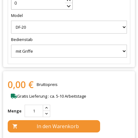
keyboard_arrow_down
Model
Bedienstab
0,00 €
Bruttopreis
Gratis Lieferung : ca. 5-10 Arbeitstage
Menge
In den Warenkorb
