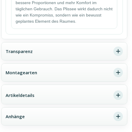
bessere Proportionen und mehr Komfort im
täglichen Gebrauch. Das Plissee wirkt dadurch nicht
wie ein Kompromiss, sondern wie ein bewusst
geplantes Element des Raumes.
Transparenz
Montagearten
Ein Farbton, drei Lichtwirkungen
Die gleiche Farbe kann je nach Stoffqualität völlig
Artikeldetails
Dachfenster-Plissee Montage –
unterschiedlich wirken. Transparent bedeutet viel Licht
wichtige Hinweise im Überblick
und einen offenen Raumeindruck. Blickdicht sorgt für
Privatsphäre bei weiterhin angenehmer Helligkeit.
Anhänge
Verdunkelnd reduziert den Lichteinfall deutlich und
Die Montage eines Plissees am Dachfenster erfordert
schafft eine ruhigere, geschütztere Atmosphäre.
eine besonders präzise Ausrichtung, da das System