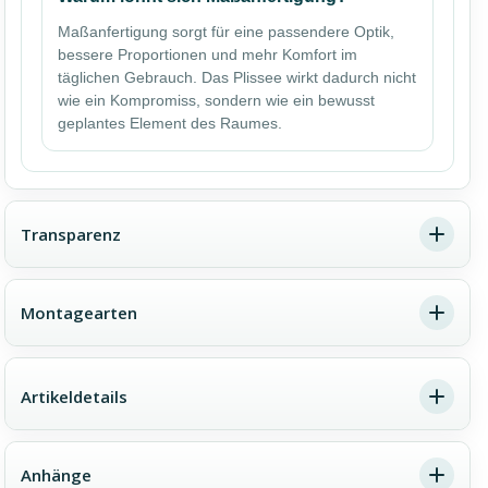
Maßanfertigung sorgt für eine passendere Optik,
bessere Proportionen und mehr Komfort im
täglichen Gebrauch. Das Plissee wirkt dadurch nicht
wie ein Kompromiss, sondern wie ein bewusst
geplantes Element des Raumes.
Transparenz
Montagearten
Ein Farbton, drei Lichtwirkungen
Die gleiche Farbe kann je nach Stoffqualität völlig
Artikeldetails
Dachfenster-Plissee Montage –
unterschiedlich wirken. Transparent bedeutet viel Licht
wichtige Hinweise im Überblick
und einen offenen Raumeindruck. Blickdicht sorgt für
Privatsphäre bei weiterhin angenehmer Helligkeit.
Anhänge