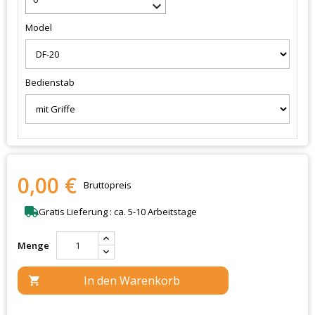
keyboard_arrow_down
Model
Bedienstab
0,00 €
Bruttopreis
Gratis Lieferung : ca. 5-10 Arbeitstage
Menge
In den Warenkorb
