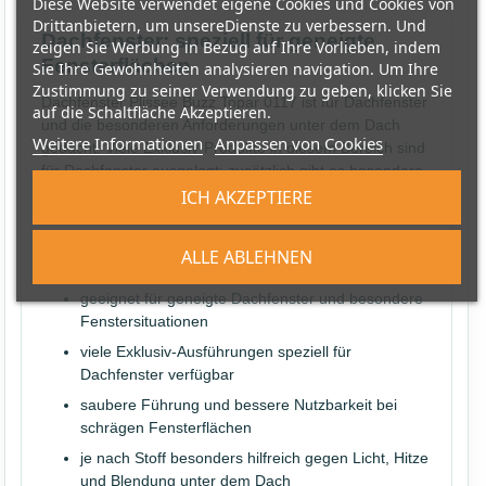
Diese Website verwendet eigene Cookies und Cookies von
Drittanbietern, um unsereDienste zu verbessern. Und
Dachfenster: speziell für geneigte
zeigen Sie Werbung in Bezug auf Ihre Vorlieben, indem
Fensterflächen
Sie Ihre Gewohnheiten analysieren navigation. Um Ihre
Zustimmung zu seiner Verwendung zu geben, klicken Sie
Dachfenster Plissee Buzz Topar 0117 ist für Dachfenster
auf die Schaltfläche Akzeptieren.
und die besonderen Anforderungen unter dem Dach
Weitere Informationen
Anpassen von Cookies
gedacht. Viele Exklusiv-Produkte in diesem Bereich sind
für Dachfenster ausgelegt; zusätzlich gibt es besondere
Varianten mit stärkerer Lichtkontrolle, Wabenstruktur
ICH AKZEPTIERE
oder spezieller Stoffwirkung. Das ist wichtig, weil
Dachfenster stärker von Sonne, Hitze und direktem
ALLE ABLEHNEN
Lichteinfall betroffen sein können als normale Fenster.
geeignet für geneigte Dachfenster und besondere
Fenstersituationen
viele Exklusiv-Ausführungen speziell für
Dachfenster verfügbar
saubere Führung und bessere Nutzbarkeit bei
schrägen Fensterflächen
je nach Stoff besonders hilfreich gegen Licht, Hitze
und Blendung unter dem Dach