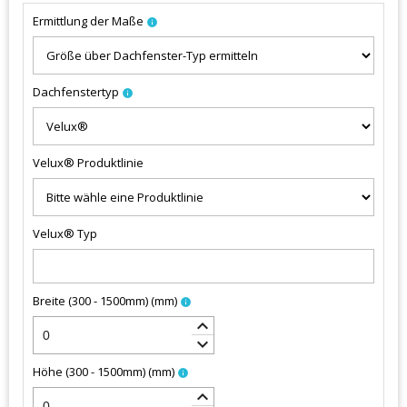
Ermittlung der Maße
info
Dachfenstertyp
info
Velux® Produktlinie
Velux® Typ
Breite (300 - 1500mm)
(
mm
)
info
keyboard_arrow_up
keyboard_arrow_down
Höhe (300 - 1500mm)
(
mm
)
info
keyboard_arrow_up