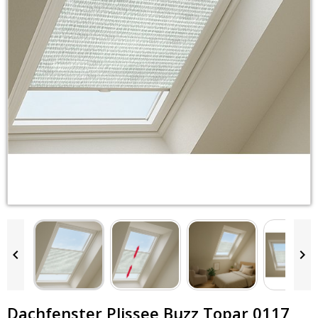


Dachfenster Plissee Buzz Topar 0117