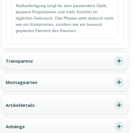
Maßanfertigung sorgt für eine passendere Optik,
bessere Proportionen und mehr Komfort im
täglichen Gebrauch. Das Plissee wirkt dadurch nicht
wie ein Kompromiss, sondern wie ein bewusst
geplantes Element des Raumes.
Transparenz
Montagearten
Ein Farbton, drei Lichtwirkungen
Die gleiche Farbe kann je nach Stoffqualität völlig
Artikeldetails
Dachfenster-Plissee Montage –
unterschiedlich wirken. Transparent bedeutet viel Licht
wichtige Hinweise im Überblick
und einen offenen Raumeindruck. Blickdicht sorgt für
Privatsphäre bei weiterhin angenehmer Helligkeit.
Anhänge
Verdunkelnd reduziert den Lichteinfall deutlich und
Die Montage eines Plissees am Dachfenster erfordert