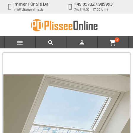
Immer Für Sie Da
+49 05732 / 989993
info@plisseeonline.de
(Mo-Fr 9:00 - 17:00 Uhr)
0



shopping_cart