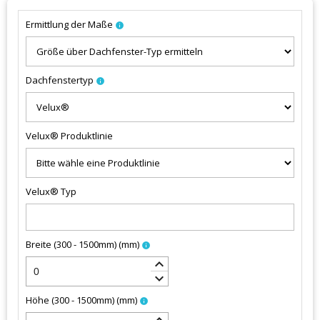
Ermittlung der Maße
info
Dachfenstertyp
info
Velux® Produktlinie
Velux® Typ
Breite (300 - 1500mm)
(
mm
)
info
keyboard_arrow_up
keyboard_arrow_down
Höhe (300 - 1500mm)
(
mm
)
info
keyboard_arrow_up