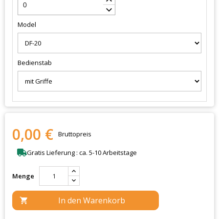
keyboard_arrow_down
Model
Bedienstab
0,00 €
Bruttopreis
Gratis Lieferung : ca. 5-10 Arbeitstage
Menge
In den Warenkorb
