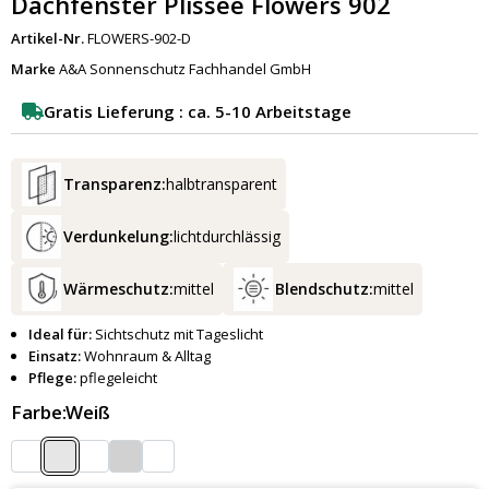
Dachfenster Plissee Flowers 902
Artikel-Nr.
FLOWERS-902-D
Marke
A&A Sonnenschutz Fachhandel GmbH
Gratis Lieferung : ca. 5-10 Arbeitstage
Transparenz:
halbtransparent
Verdunkelung:
lichtdurchlässig
Wärmeschutz:
mittel
Blendschutz:
mittel
Ideal für:
Sichtschutz mit Tageslicht
Einsatz:
Wohnraum & Alltag
Pflege:
pflegeleicht
Farbe:
Weiß