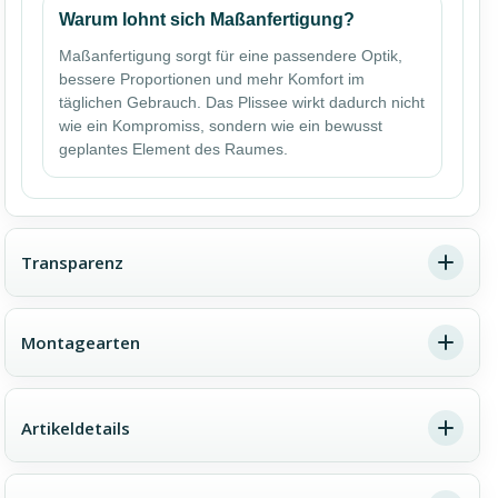
Warum lohnt sich Maßanfertigung?
Maßanfertigung sorgt für eine passendere Optik,
bessere Proportionen und mehr Komfort im
täglichen Gebrauch. Das Plissee wirkt dadurch nicht
wie ein Kompromiss, sondern wie ein bewusst
geplantes Element des Raumes.
Transparenz
Montagearten
Ein Farbton, drei Lichtwirkungen
Die gleiche Farbe kann je nach Stoffqualität völlig
Artikeldetails
Dachfenster-Plissee Montage –
unterschiedlich wirken. Transparent bedeutet viel Licht
wichtige Hinweise im Überblick
und einen offenen Raumeindruck. Blickdicht sorgt für
Privatsphäre bei weiterhin angenehmer Helligkeit.