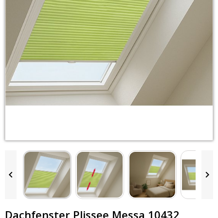


Dachfenster Plissee Messa 10432