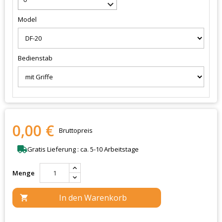
keyboard_arrow_down
Model
Bedienstab
0,00 €
Bruttopreis
Gratis Lieferung : ca. 5-10 Arbeitstage
Menge
In den Warenkorb
