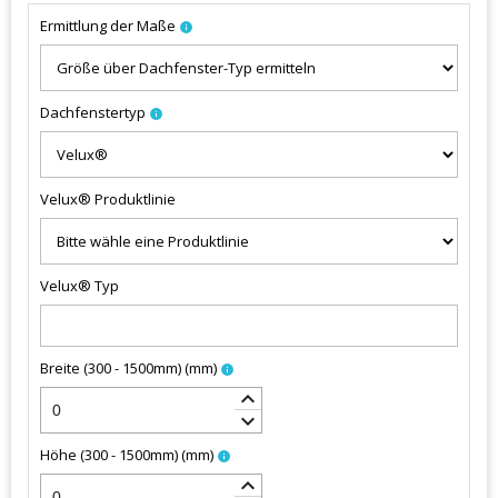
Ermittlung der Maße
info
Dachfenstertyp
info
Velux® Produktlinie
Velux® Typ
Breite (300 - 1500mm)
(
mm
)
info
keyboard_arrow_up
keyboard_arrow_down
Höhe (300 - 1500mm)
(
mm
)
info
keyboard_arrow_up