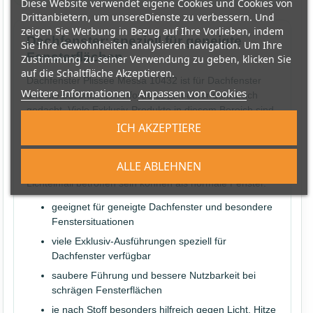
Diese Website verwendet eigene Cookies und Cookies von
Drittanbietern, um unsereDienste zu verbessern. Und
zeigen Sie Werbung in Bezug auf Ihre Vorlieben, indem
Dachfenster: speziell für geneigte
Sie Ihre Gewohnheiten analysieren navigation. Um Ihre
Fensterflächen
Zustimmung zu seiner Verwendung zu geben, klicken Sie
auf die Schaltfläche Akzeptieren.
Dachfenster Plissee Messa 10432 ist für Dachfenster
Weitere Informationen
Anpassen von Cookies
und die besonderen Anforderungen unter dem Dach
gedacht. Viele Exklusiv-Produkte in diesem Bereich sind
für Dachfenster ausgelegt; zusätzlich gibt es besondere
ICH AKZEPTIERE
Varianten mit stärkerer Lichtkontrolle, Wabenstruktur
oder spezieller Stoffwirkung. Das ist wichtig, weil
ALLE ABLEHNEN
Dachfenster stärker von Sonne, Hitze und direktem
Lichteinfall betroffen sein können als normale Fenster.
geeignet für geneigte Dachfenster und besondere
Fenstersituationen
viele Exklusiv-Ausführungen speziell für
Dachfenster verfügbar
saubere Führung und bessere Nutzbarkeit bei
schrägen Fensterflächen
je nach Stoff besonders hilfreich gegen Licht, Hitze