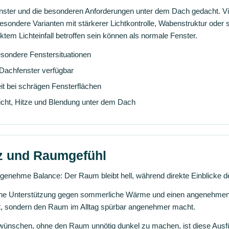
enster und die besonderen Anforderungen unter dem Dach gedacht. Vi
esondere Varianten mit stärkerer Lichtkontrolle, Wabenstruktur oder sp
tem Lichteinfall betroffen sein können als normale Fenster.
esondere Fenstersituationen
 Dachfenster verfügbar
t bei schrägen Fensterflächen
Licht, Hitze und Blendung unter dem Dach
tz und Raumgefühl
ngenehme Balance: Der Raum bleibt hell, während direkte Einblicke de
ene Unterstützung gegen sommerliche Wärme und einen angenehmen B
eht, sondern den Raum im Alltag spürbar angenehmer macht.
 wünschen, ohne den Raum unnötig dunkel zu machen, ist diese Aus