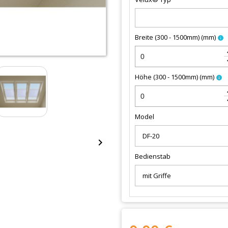
Breite (300 - 1500mm)
(
mm
)
info
keybo
keyboa
Höhe (300 - 1500mm)
(
mm
)
info
keybo
keyboa
Model

Bedienstab