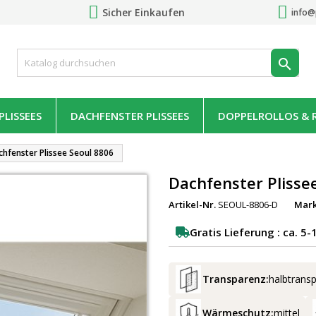
Sicher Einkaufen
info@

LISSEES
DACHFENSTER PLISSEES
DOPPELROLLOS & 
hfenster Plissee Seoul 8806
Dachfenster Plisse
Artikel-Nr.
SEOUL-8806-D
Mar
Gratis Lieferung : ca. 5
Transparenz:
halbtrans
Wärmeschutz:
mittel