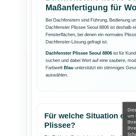
Maßanfertigung für W
Bei Dachfenstern sind Führung, Bedienung und
Dachfenster Plissee Seoul 8806 ist deshalb e
Fensterflächen, bei denen ein normales Plisse
Dachfenster-Lösung gefragt ist.
Dachfenster Plissee Seoul 8806
ist für Kund
suchen und dabei Wert auf eine saubere, mod
Farbwelt
Blau
unterstützt ein stimmiges Ges
auswählen.
Dies
Für welche Situation eign
um 
Ihre
Plissee?
Ihre
Scha