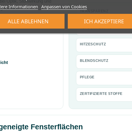
 bei Optik, Stoffwirkung und
tere Informationen
Anpassen von Cookies
ng suchen.
TRANSPARENZ
sung besonders hilfreich,
ALLE ABLEHNEN
ICH AKZEPTIERE
chützt und optisch sauber
VERDUNKELUNG
HITZESCHUTZ
BLENDSCHUTZ
icht
PFLEGE
ZERTIFIZIERTE STOFFE
 geneigte Fensterflächen