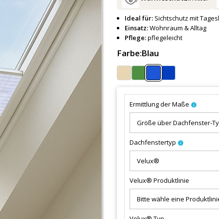
Ideal für:
Sichtschutz mit Tagesl
Einsatz:
Wohnraum & Alltag
Pflege:
pflegeleicht
Farbe:
Blau
Ermittlung der Maße
info
Dachfenstertyp
info
Velux® Produktlinie
Velux® Typ