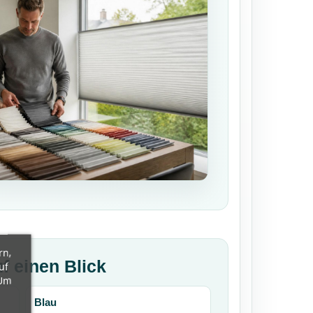
rn,
f einen Blick
uf
 Um
Blau