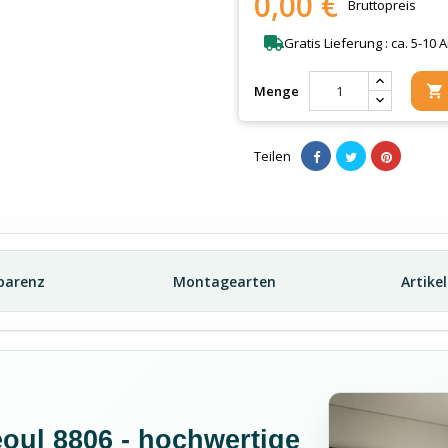
0,00 €
Bruttopreis
Gratis Lieferung : ca. 5-10 
Menge

Teilen
parenz
Montagearten
Artike
eoul 8806 - hochwertige