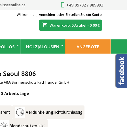
+49 05732 / 989993
plisseeonline.de
Willkommen,
Anmelden
oder
Erstellen Sie ein Konto
shopping_cart
Warenkorb:
0
Artikel - 0,00 €
ROLLOS
HOLZJALOUSIEN
ANGEBOTE
e Seoul 8806
ke
A&A Sonnenschutz Fachhandel GmbH
-10 Arbeitstage
parent
Verdunkelung:
lichtdurchlässig
Blendschutz:
mittel