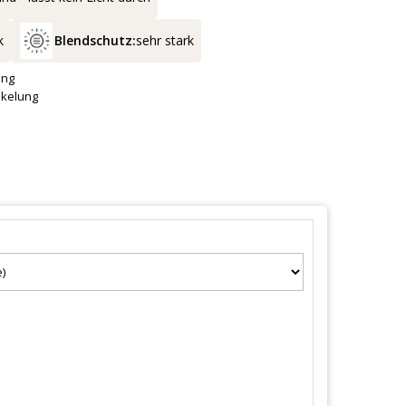
k
Blendschutz:
sehr stark
ung
nkelung