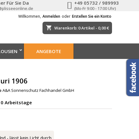
er Für Sie Da
+49 05732 / 989993
@plisseeonline.de
(Mo-Fr 9:00 - 17:00 Uhr)
Willkommen,
Anmelden
oder
Erstellen Sie ein Konto
shopping_cart
Warenkorb:
0
Artikel - 0,00 €
LOUSIEN
ANGEBOTE
turi 1906
e
A&A Sonnenschutz Fachhandel GmbH
-10 Arbeitstage
nd - lässt kein Licht durch