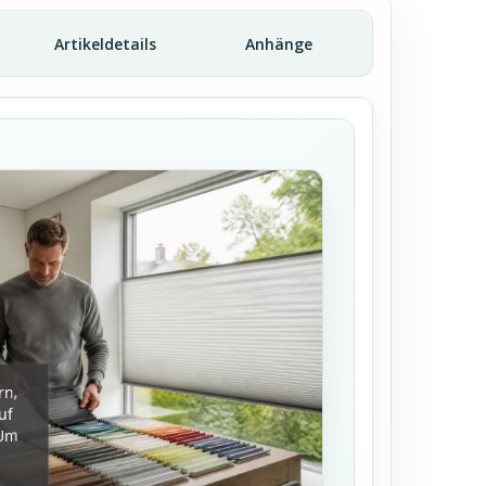
Artikeldetails
Anhänge
rn,
uf
 Um