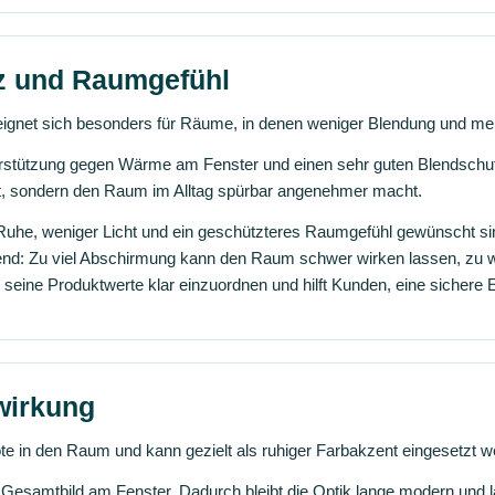
tz und Raumgefühl
d eignet sich besonders für Räume, in denen weniger Blendung und 
erstützung gegen Wärme am Fenster und einen sehr guten Blendschutz
eht, sondern den Raum im Alltag spürbar angenehmer macht.
he, weniger Licht und ein geschützteres Raumgefühl gewünscht sin
idend: Zu viel Abschirmung kann den Raum schwer wirken lassen, zu we
 seine Produktwerte klar einzuordnen und hilft Kunden, eine sichere 
wirkung
 Note in den Raum und kann gezielt als ruhiger Farbakzent eingesetzt 
s Gesamtbild am Fenster. Dadurch bleibt die Optik lange modern und 