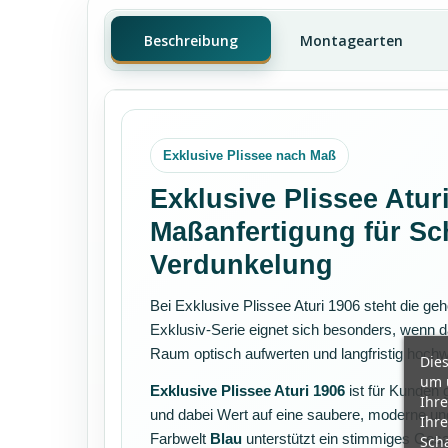
Beschreibung
Montagearten
Exklusive Plissee nach Maß
Exklusive Plissee Atur
Maßanfertigung für Sc
Verdunkelung
Bei Exklusive Plissee Aturi 1906 steht die g
Exklusiv-Serie eignet sich besonders, wenn da
Raum optisch aufwerten und langfristig hochwe
Dies
um 
Exklusive Plissee Aturi 1906
ist für Kunden
Ihre
und dabei Wert auf eine saubere, moderne und
Ihre
Farbwelt
Blau
unterstützt ein stimmiges Ges
Scha