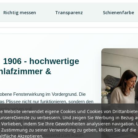
Richtig messen
Transparenz
Schienenfarbe
i 1906 - hochwertige
hlafzimmer &
ehobene Fensterwirkung im Vordergrund. Die
s Plissee nicht nur funktionieren, sondern den
rtig wirken soll.
e Website verwendet eigene Cookies und Cookies von Drittanbiete
unsereDienste zu verbessern. Und zeigen Sie Werbung in Bezug a
 gedacht, die maximale verdunkelung suchen
 Vorlieben, indem Sie Ihre Gewohnheiten analysieren navigation.
 langlebige Fensterwirkung legen. Die
 Zustimmung zu seiner Verwendung zu geben, klicken Sie auf die
amtbild und lässt sich passend zum Raum
ltfläche Akzeptieren.