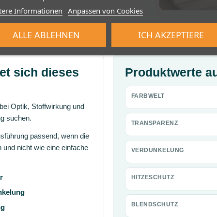
tere Informationen
Anpassen von Cookies
ALLE ABLEHNEN
ICH AKZEPTIERE
et sich dieses
Produktwerte au
FARBWELT
 bei Optik, Stoffwirkung und
ng suchen.
TRANSPARENZ
usführung passend, wenn die
 und nicht wie eine einfache
VERDUNKELUNG
r
HITZESCHUTZ
nkelung
BLENDSCHUTZ
ng