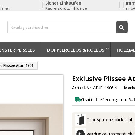
Sicher Einkaufen
Imm
ialien
Käuferschutz inklusive
info

NSTER PLISSEES
DOPPELROLLOS & ROLLOS
HOLZJA
ve Plissee Aturi 1906
Exklusive Plissee A
Artikel-Nr.
ATURI-1906-N
Mark
Gratis Lieferung : ca. 5
Transparenz:
blickdicht
Verdunkelung:
verdunkel