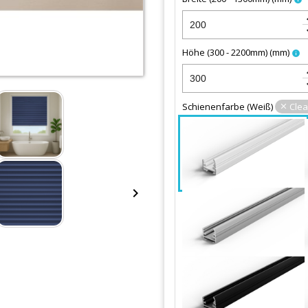
keybo
keyboa
Höhe (300 - 2200mm)
(
mm
)
info
keybo
keyboa
Schienenfarbe
(
Weiß
)
Clea
