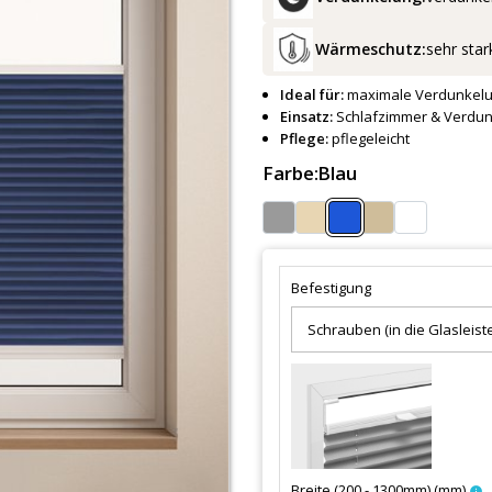
Wärmeschutz:
sehr star
Ideal für:
maximale Verdunkel
Einsatz:
Schlafzimmer & Verdu
Pflege:
pflegeleicht
Farbe:
Blau
Befestigung
Breite (200 - 1300mm)
(
mm
)
info