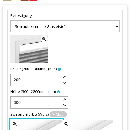
Befestigung
zoom_in
Breite (200 - 1300mm)
(
mm
)
info
keyboard_arrow_up
keyboard_arrow_down
Höhe (300 - 2200mm)
(
mm
)
info
keyboard_arrow_up
keyboard_arrow_down
Schienenfarbe
(
Weiß
)
Clear
zoom_in
zoom_in