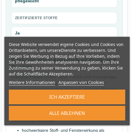
pflegeleicht
ZERTIFIZIERTE STOFFE
Ja
Diese Website verwendet eigene Cookies und Cookies von
Drittanbietern, um unsereDienste zu verbessern. Und
zeigen Sie Werbung in Bezug auf Ihre Vorlieben, indem
Exklusiv: mehr Anspruch an Optik und
Sie Ihre Gewohnheiten analysieren navigation. Um Ihre
Qualität
Zustimmung zu seiner Verwendung zu geben, klicken Sie
auf die Schaltfläche Akzeptieren.
Exklusive Plissee Chintz Topar + 4314 wirkt hochwertiger
Weitere Informationen
Anpassen von Cookies
und wohnlicher als einfache Plissee-Varianten. Die
Exklusiv-Serie ist besonders passend, wenn das Fenster
ein sichtbarer Teil der Einrichtung ist und die
ICH AKZEPTIERE
Stoffwirkung bewusst edler erscheinen soll. Damit eignet
sich dieses Produkt für Kunden, die nicht nur Sichtschutz
ALLE ABLEHNEN
kaufen, sondern eine langfristig überzeugende
Raumlösung wünschen.
hochwertigere Stoff- und Fensterwirkung als