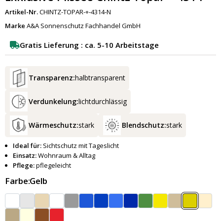
Artikel-Nr.
CHINTZ-TOPAR-+-4314-N
Marke
A&A Sonnenschutz Fachhandel GmbH
Gratis Lieferung : ca. 5-10 Arbeitstage
Transparenz:
halbtransparent
Verdunkelung:
lichtdurchlässig
Wärmeschutz:
stark
Blendschutz:
stark
Ideal für:
Sichtschutz mit Tageslicht
Einsatz:
Wohnraum & Alltag
Pflege:
pflegeleicht
Farbe:
Gelb