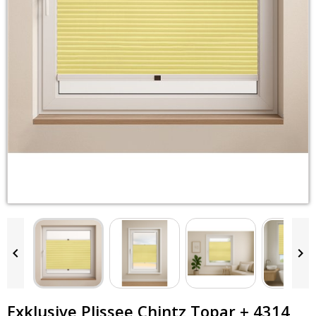


Exklusive Plissee Chintz Topar + 4314