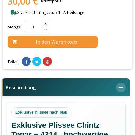
30,00 €
Bruttopreis
Gratis Lieferung : ca. 5-10 Arbeitstage
Menge
In den Warenkorb

Teilen
Beschreibung
Exklusive Plissee nach Maß
Exklusive Plissee Chintz
Topar + 4314 - hochwertige