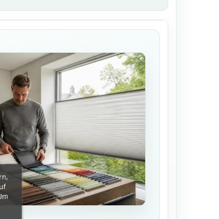
rn,
uf
 Um