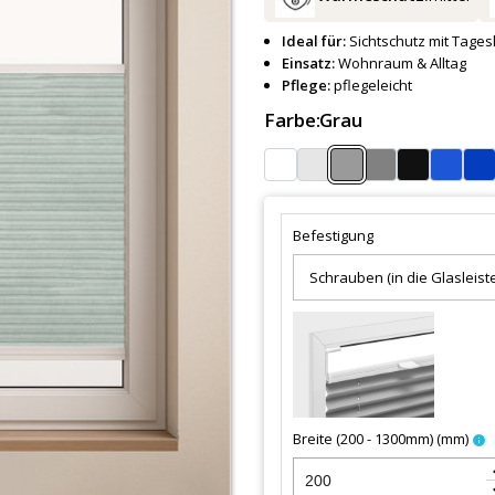
Ideal für:
Sichtschutz mit Tagesl
Einsatz:
Wohnraum & Alltag
Pflege:
pflegeleicht
Farbe:
Grau
Befestigung
Breite (200 - 1300mm)
(
mm
)
info
keybo
keyboa