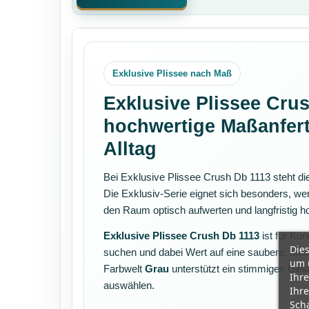
Exklusive Plissee nach Maß
Exklusive Plissee Crus
hochwertige Maßanfer
Alltag
Bei Exklusive Plissee Crush Db 1113 steht d
Die Exklusiv-Serie eignet sich besonders, wen
den Raum optisch aufwerten und langfristig ho
Exklusive Plissee Crush Db 1113
ist für Kun
Dies
suchen und dabei Wert auf eine saubere, mod
um 
Farbwelt
Grau
unterstützt ein stimmiges Ge
Ihre
auswählen.
Ihre
Scha