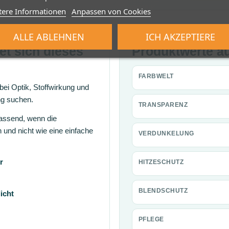
tere Informationen
Anpassen von Cookies
ALLE ABLEHNEN
ICH AKZEPTIERE
et sich dieses
Produktwerte au
FARBWELT
 bei Optik, Stoffwirkung und
ng suchen.
TRANSPARENZ
passend, wenn die
 und nicht wie eine einfache
VERDUNKELUNG
r
HITZESCHUTZ
BLENDSCHUTZ
icht
PFLEGE