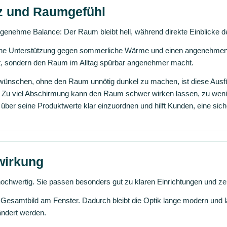
tz und Raumgefühl
ngenehme Balance: Der Raum bleibt hell, während direkte Einblicke de
ene Unterstützung gegen sommerliche Wärme und einen angenehmen B
eht, sondern den Raum im Alltag spürbar angenehmer macht.
 wünschen, ohne den Raum unnötig dunkel zu machen, ist diese Aus
d: Zu viel Abschirmung kann den Raum schwer wirken lassen, zu wenig
 über seine Produktwerte klar einzuordnen und hilft Kunden, eine sich
wirkung
 hochwertig. Sie passen besonders gut zu klaren Einrichtungen und
s Gesamtbild am Fenster. Dadurch bleibt die Optik lange modern und 
ändert werden.