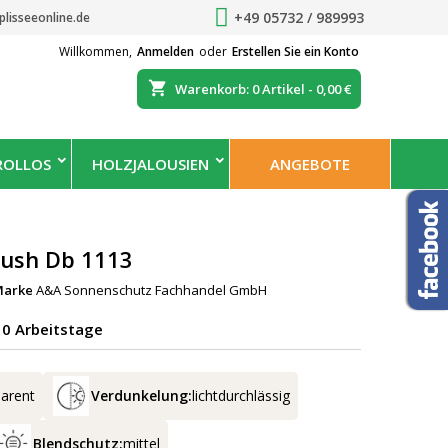
+49 05732 / 989993
plisseeonline.de
Willkommen,
Anmelden
oder
Erstellen Sie ein Konto
shopping_cart
Warenkorb:
0
Artikel - 0,00 €
ROLLOS
HOLZJALOUSIEN
ANGEBOTE
Crush Db 1113
Marke
A&A Sonnenschutz Fachhandel GmbH
-10 Arbeitstage
parent
Verdunkelung:
lichtdurchlässig
Blendschutz:
mittel