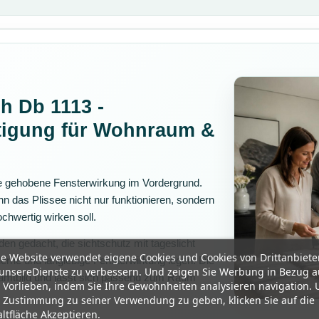
h Db 1113 -
tigung für Wohnraum &
ie gehobene Fensterwirkung im Vordergrund.
n das Plissee nicht nur funktionieren, sondern
chwertig wirken soll.
den gedacht, die sichtschutz mit tageslicht
e Website verwendet eigene Cookies und Cookies von Drittanbiete
erne und langlebige Fensterwirkung legen. Die
unsereDienste zu verbessern. Und zeigen Sie Werbung in Bezug a
samtbild und lässt sich passend zum Raum
 Vorlieben, indem Sie Ihre Gewohnheiten analysieren navigation.
 Zustimmung zu seiner Verwendung zu geben, klicken Sie auf die
ltfläche Akzeptieren.