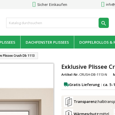
Sicher Einkaufen
info@

LISSEES
DACHFENSTER PLISSEES
DOPPELROLLOS & 
ve Plissee Crush Db 1113
Exklusive Plissee 
Artikel-Nr.
CRUSH-DB-1113-N
Gratis Lieferung : ca. 5
Transparenz:
halbtrans
Wärmeschutz:
mittel