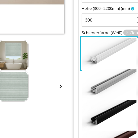
Höhe (300 - 2200mm)
(
mm
)
info
keybo
keyboa
Schienenfarbe
(
Weiß
)
Clea
