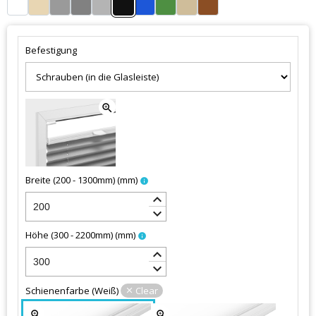
Befestigung
zoom_in
Breite (200 - 1300mm)
(
mm
)
info
keyboard_arrow_up
keyboard_arrow_down
Höhe (300 - 2200mm)
(
mm
)
info
keyboard_arrow_up
keyboard_arrow_down
Schienenfarbe
(
Weiß
)
Clear
zoom_in
zoom_in