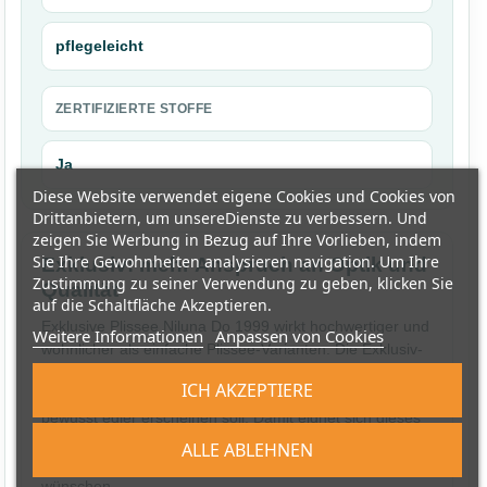
pflegeleicht
ZERTIFIZIERTE STOFFE
Ja
Diese Website verwendet eigene Cookies und Cookies von
Drittanbietern, um unsereDienste zu verbessern. Und
zeigen Sie Werbung in Bezug auf Ihre Vorlieben, indem
Sie Ihre Gewohnheiten analysieren navigation. Um Ihre
Exklusiv: mehr Anspruch an Optik und
Zustimmung zu seiner Verwendung zu geben, klicken Sie
Qualität
auf die Schaltfläche Akzeptieren.
Exklusive Plissee Niluna Do 1999 wirkt hochwertiger und
Weitere Informationen
Anpassen von Cookies
wohnlicher als einfache Plissee-Varianten. Die Exklusiv-
Serie ist besonders passend, wenn das Fenster ein
ICH AKZEPTIERE
sichtbarer Teil der Einrichtung ist und die Stoffwirkung
bewusst edler erscheinen soll. Damit eignet sich dieses
Produkt für Kunden, die nicht nur Sichtschutz kaufen,
ALLE ABLEHNEN
sondern eine langfristig überzeugende Raumlösung
wünschen.