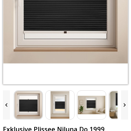


Exklusive Plissee Niluna Do 1999