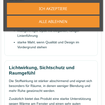
hochwertigere Stoff- und Fensterwirkung als
ICH AKZEPTIERE
einfache Standardlösungen
besonders geeignet für sichtbare Wohnbereiche
ALLE ABLEHNEN
und anspruchsvolle Einrichtungen
maßgefertigte Optik mit eleganter, ruhiger
Linienführung
starke Wahl, wenn Qualität und Design im
Vordergrund stehen
Lichtwirkung, Sichtschutz und
Raumgefühl
Die Stoffwirkung ist stärker abschirmend und eignet sich
besonders für Räume, in denen weniger Blendung und
mehr Ruhe gewünscht werden.
Zusätzlich bietet das Produkt eine starke Unterstützung
gegen Wärme am Fenster und einen sehr guten