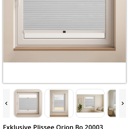


Exklusive Plissee Orion Bo 20003