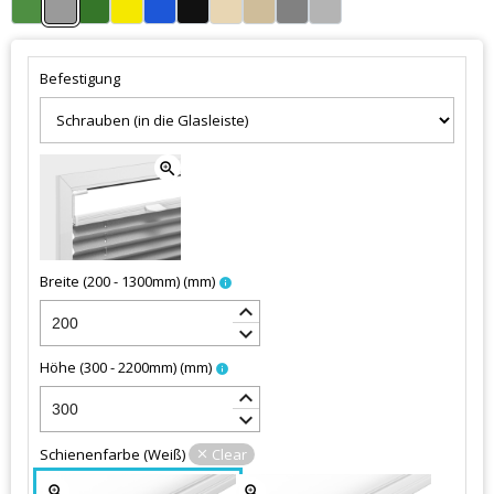
Befestigung
zoom_in
Breite (200 - 1300mm)
(
mm
)
info
keyboard_arrow_up
keyboard_arrow_down
Höhe (300 - 2200mm)
(
mm
)
info
keyboard_arrow_up
keyboard_arrow_down
Schienenfarbe
(
Weiß
)
Clear
zoom_in
zoom_in