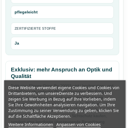
pflegeleicht
ZERTIFIZIERTE STOFFE
Ja
Exklusiv: mehr Anspruch an Optik und
Qualität
Exklusive Plissee Orion Bo 20003 wirkt hochwertiger und
Diese Website verwendet eigene Cookies und Cookies von
wohnlicher als einfache Plissee-Varianten. Die Exklusiv-
Drittanbietern, um unsereDienste zu verbessern. Und
Serie ist besonders passend, wenn das Fenster ein
zeigen Sie Werbung in Bezug auf Ihre Vorlieben, indem
sichtbarer Teil der Einrichtung ist und die Stoffwirkung
Sie Ihre Gewohnheiten analysieren navigation. Um Ihre
bewusst edler erscheinen soll. Damit eignet sich dieses
Zustimmung zu seiner Verwendung zu geben, klicken Sie
Produkt für Kunden, die nicht nur Sichtschutz kaufen,
auf die Schaltfläche Akzeptieren.
sondern eine langfristig überzeugende Raumlösung
Weitere Informationen
Anpassen von Cookies
wünschen.