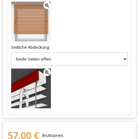
zoom_in
Seitliche Abdeckung
zoom_in
57,00 €
Bruttopreis