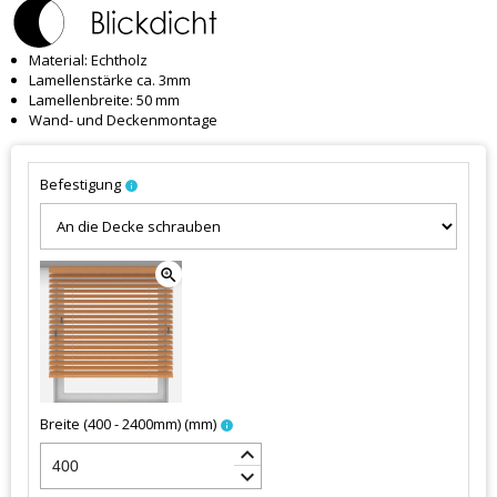
Material: Echtholz
Lamellenstärke ca. 3mm
Lamellenbreite: 50 mm
Wand- und Deckenmontage
Befestigung
info
zoom_in
Breite (400 - 2400mm)
(
mm
)
info
keyboard_arrow_up
keyboard_arrow_down