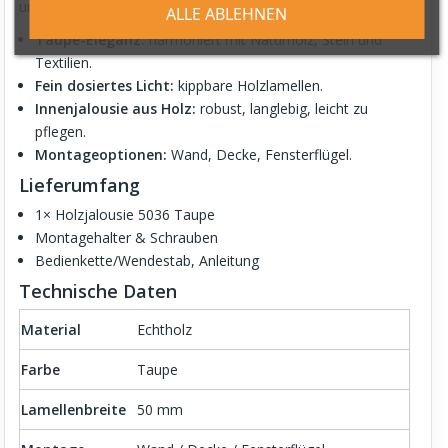
und Sonne.
ALLE ABLEHNEN
Taupe-Eleganz:
harmoniert mit Naturholz, Stein und
Textilien.
Fein dosiertes Licht:
kippbare Holzlamellen.
Innenjalousie aus Holz:
robust, langlebig, leicht zu
pflegen.
Montageoptionen:
Wand, Decke, Fensterflügel.
Lieferumfang
1× Holzjalousie 5036 Taupe
Montagehalter & Schrauben
Bedienkette/Wendestab, Anleitung
Technische Daten
Material
Echtholz
Farbe
Taupe
Lamellenbreite
50 mm