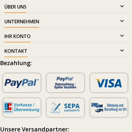
OEKOTEX

ÜBER UNS
Nein

UNTERNEHMEN
FLAMMHEMMEND /
KINDERGARTEN GEEIGNET

IHR KONTO
Nein

KONTAKT
Bezahlung:
Unsere Versandpartner: