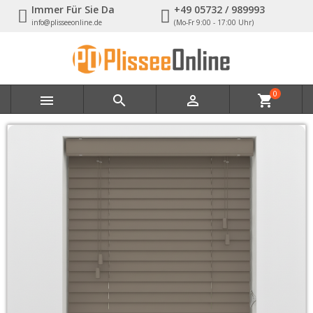
Immer Für Sie Da
+49 05732 / 989993
info@plisseeonline.de
(Mo-Fr 9:00 - 17:00 Uhr)
0



shopping_cart