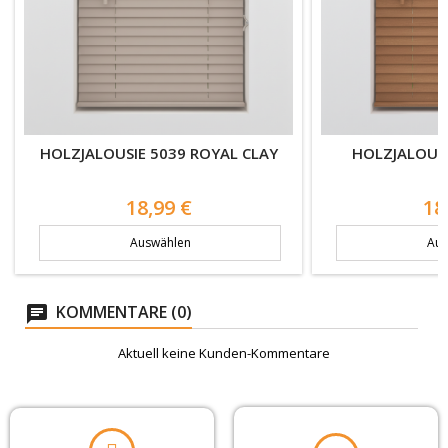
BESCHICHTUNG FÜR
Holzjalousien Montageanleitung2
HITZESCHUTZ
Ja
Download (1.28MB)
FARBWELT
HOLZJALOUSIE 5039 ROYAL CLAY
HOLZJALOUSI
Taupe
Preis
Pr
18,99 €
18
VERDUNKELUNG
lichtdurchlässig
Auswählen
Aus
TRANSPARENZ
KOMMENTARE (0)
halb transparent
Aktuell keine Kunden-Kommentare
DESIGN
einfarbig