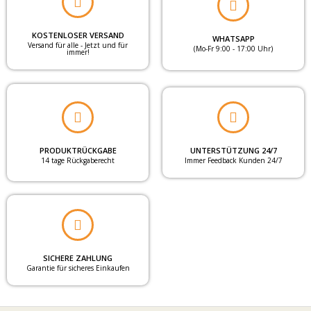
HITZESCHUTZ
mittel
KOSTENLOSER VERSAND
WHATSAPP
Versand für alle - Jetzt und für
(Mo-Fr 9:00 - 17:00 Uhr)
immer!
BLENDSCHUTZ
mittel
MONTAGEART
Deckenmontage
PRODUKTRÜCKGABE
UNTERSTÜTZUNG 24/7
Wandmontage
14 tage Rückgaberecht
Immer Feedback Kunden 24/7
FENSTERTYP
Normales Fenster oder
Tür
SICHERE ZAHLUNG
WASCHBAR BEI 30°C
Garantie für sicheres Einkaufen
Nein