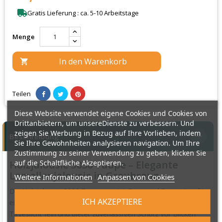
Gratis Lieferung : ca. 5-10 Arbeitstage
Menge
In den Warenkorb

Teilen
Diese Website verwendet eigene Cookies und Cookies von
Drittanbietern, um unsereDienste zu verbessern. Und
zeigen Sie Werbung in Bezug auf Ihre Vorlieben, indem
Beschreibung
Sie Ihre Gewohnheiten analysieren navigation. Um Ihre
Zustimmung zu seiner Verwendung zu geben, klicken Sie
auf die Schaltfläche Akzeptieren.
Holzjalousie 5036 Taupe – Elegante
Lamellenjalousie in Graubraun
Weitere Informationen
Anpassen von Cookies
Die Holzjalousie 5036 Taupe vereint Grau- und Brauntöne für
ICH AKZEPTIERE
einen dezenten, hochwertigen Look. Das Holzrollo steuert
Tageslicht fein und bietet zuverlässigen Schutz vor Blicken