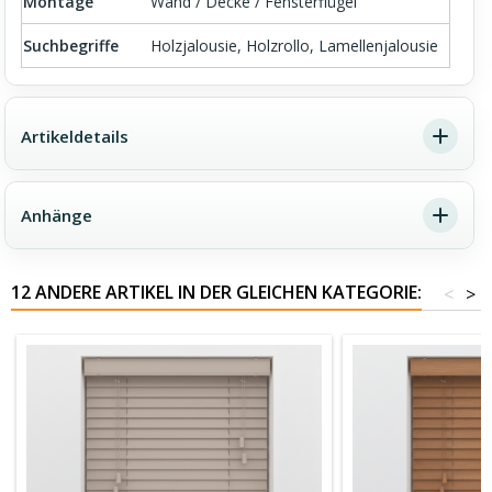
Montage
Wand / Decke / Fensterflügel
Suchbegriffe
Holzjalousie, Holzrollo, Lamellenjalousie
Artikeldetails
Anhänge
12 ANDERE ARTIKEL IN DER GLEICHEN KATEGORIE:
<
>
Holzjalousien Montageanleitung
ARTIKEL-NR.
PO-911159
Technische Daten
Download (1.06MB)
STOFFINHALT
Holz