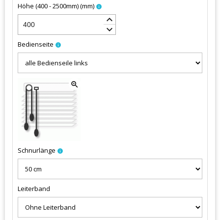
Höhe (400 - 2500mm)
(
mm
)
info
keyboard_arrow_up
keyboard_arrow_down
Bedienseite
info
zoom_in
Schnurlänge
info
Leiterband