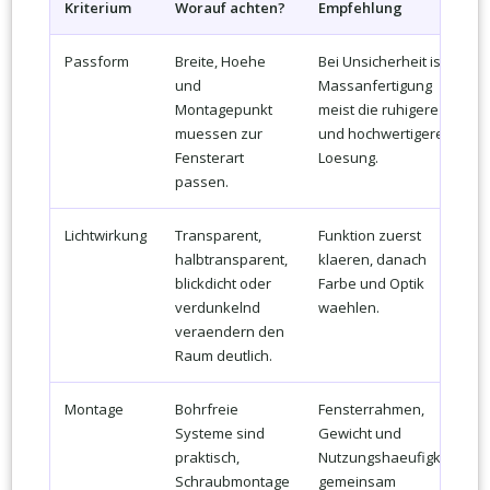
Kriterium
Worauf achten?
Empfehlung
Passform
Breite, Hoehe
Bei Unsicherheit ist
und
Massanfertigung
Montagepunkt
meist die ruhigere
muessen zur
und hochwertigere
Fensterart
Loesung.
passen.
Lichtwirkung
Transparent,
Funktion zuerst
halbtransparent,
klaeren, danach
blickdicht oder
Farbe und Optik
verdunkelnd
waehlen.
veraendern den
Raum deutlich.
Montage
Bohrfreie
Fensterrahmen,
Systeme sind
Gewicht und
praktisch,
Nutzungshaeufigkeit
Schraubmontage
gemeinsam