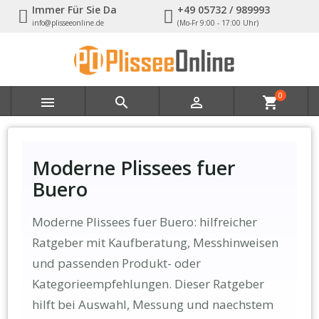
Immer Für Sie Da
+49 05732 / 989993
info@plisseeonline.de
(Mo-Fr 9:00 - 17:00 Uhr)
0



shopping_cart
Moderne Plissees fuer
Buero
Moderne Plissees fuer Buero: hilfreicher
Ratgeber mit Kaufberatung, Messhinweisen
und passenden Produkt- oder
Kategorieempfehlungen. Dieser Ratgeber
hilft bei Auswahl, Messung und naechstem