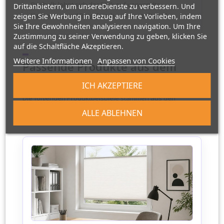
Deshalb lohnt sich der Blick auf verwandte
Drittanbietern, um unsereDienste zu verbessern. Und
Kategorien und Ratgeber, bevor bestellt wird.
zeigen Sie Werbung in Bezug auf Ihre Vorlieben, indem
Sie Ihre Gewohnheiten analysieren navigation. Um Ihre
Zustimmung zu seiner Verwendung zu geben, klicken Sie
auf die Schaltfläche Akzeptieren.
Weitere Informationen
Anpassen von Cookies
Passende Produkte aus dem
Shop
ICH AKZEPTIERE
Die folgenden Produktbeispiele stammen aus den
passenden PlisseeOnline-Kategorien. Preise koennen sich
ALLE ABLEHNEN
je nach Mass, Ausfuehrung und Auswahl aendern.