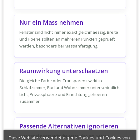
Nur ein Mass nehmen
Fenster sind nicht immer exakt gleichmaessig. Breite
und Hoehe sollten an mehreren Punkten geprueft
werden, besonders bei Massanfertigung.
Raumwirkung unterschaetzen
Die gleiche Farbe oder Transparenz wirkt in
Schlafzimmer, Bad und Wohnzimmer unterschiedlich.
Licht, Privatsphaere und Einrichtung gehoeren
zusammen.
Passende Alternativen ignorieren
Manchmal passt nicht die erste Idee am besten.
Diese Website verwendet eigene Cookies und Cookies von