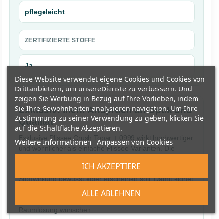
pflegeleicht
ZERTIFIZIERTE STOFFE
Ja
Diese Website verwendet eigene Cookies und Cookies von
Drittanbietern, um unsereDienste zu verbessern. Und
zeigen Sie Werbung in Bezug auf Ihre Vorlieben, indem
Sie Ihre Gewohnheiten analysieren navigation. Um Ihre
Exklusiv: mehr Anspruch an Optik und
Zustimmung zu seiner Verwendung zu geben, klicken Sie
Qualität
auf die Schaltfläche Akzeptieren.
Exklusive Plissee Crush Topar + 0999 wirkt hochwertiger
Weitere Informationen
Anpassen von Cookies
und wohnlicher als einfache Plissee-Varianten. Die
Exklusiv-Serie ist besonders passend, wenn das Fenster
ICH AKZEPTIERE
ein sichtbarer Teil der Einrichtung ist und die
Stoffwirkung bewusst edler erscheinen soll. Damit eignet
sich dieses Produkt für Kunden, die nicht nur Sichtschutz
ALLE ABLEHNEN
kaufen, sondern eine langfristig überzeugende
Raumlösung wünschen.