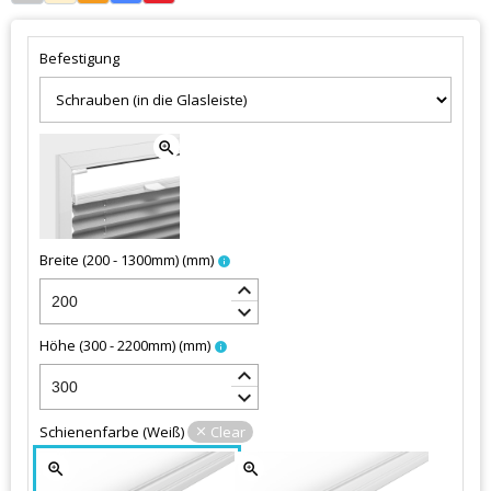
Befestigung
zoom_in
Breite (200 - 1300mm)
(
mm
)
info
keyboard_arrow_up
keyboard_arrow_down
Höhe (300 - 2200mm)
(
mm
)
info
keyboard_arrow_up
keyboard_arrow_down
Schienenfarbe
(
Weiß
)
Clear
zoom_in
zoom_in