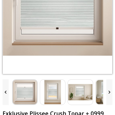


Exklusive Plissee Crush Topar + 0999