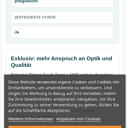
pflegeleicht
ZERTIFIZIERTE STOFFE
Ja
Exklusiv: mehr Anspruch an Optik und
Qualität
Exklusive Plissee Crush Topar + 1000 wirkt hochwertiger
und wohnlicher als einfache Plissee-Varianten. Die
Diese Website verwendet eigene Cookies und Cookies von
Exklusiv-Serie ist besonders passend, wenn das Fenster
Drittanbietern, um unsereDienste zu verbessern. Und
ein sichtbarer Teil der Einrichtung ist und die
zeigen Sie Werbung in Bezug auf Ihre Vorlieben, indem
Stoffwirkung bewusst edler erscheinen soll. Damit eignet
Sie Ihre Gewohnheiten analysieren navigation. Um Ihre
Zustimmung zu seiner Verwendung zu geben, klicken Sie
sich dieses Produkt für Kunden, die nicht nur Sichtschutz
auf die Schaltfläche Akzeptieren.
kaufen, sondern eine langfristig überzeugende
Raumlösung wünschen.
Weitere Informationen
Anpassen von Cookies
hochwertigere Stoff- und Fensterwirkung als