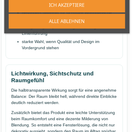
ICH AKZEPTIERE
einfache Standardlösungen
besonders geeignet für sichtbare Wohnbereiche
und anspruchsvolle Einrichtungen
ALLE ABLEHNEN
maßgefertigte Optik mit eleganter, ruhiger
Linienführung
starke Wahl, wenn Qualität und Design im
Vordergrund stehen
Lichtwirkung, Sichtschutz und
Raumgefühl
Die halbtransparente Wirkung sorgt für eine angenehme
Balance: Der Raum bleibt hell, während direkte Einblicke
deutlich reduziert werden.
Zusätzlich bietet das Produkt eine leichte Unterstützung
beim Raumkomfort und eine dezente Milderung von
Blendung. So entsteht eine Fensterlösung, die nicht nur
dekorativ aussieht, sondern den Raum im Alltag spürbar