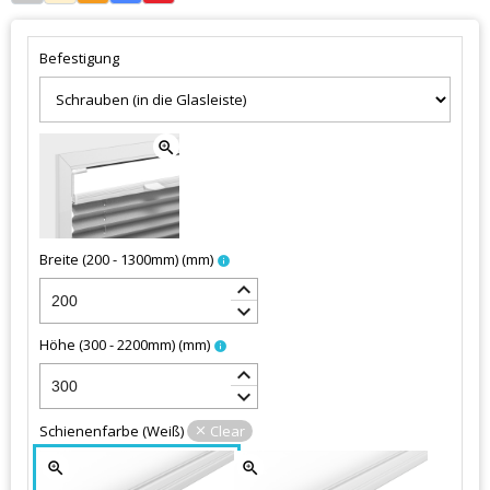
Befestigung
zoom_in
Breite (200 - 1300mm)
(
mm
)
info
keyboard_arrow_up
keyboard_arrow_down
Höhe (300 - 2200mm)
(
mm
)
info
keyboard_arrow_up
keyboard_arrow_down
Schienenfarbe
(
Weiß
)
Clear
zoom_in
zoom_in