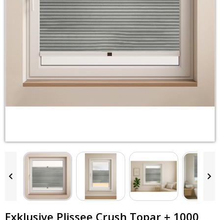


Exklusive Plissee Crush Topar + 1000